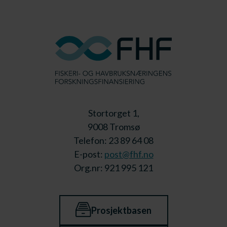
Stortorget 1,
9008 Tromsø
Telefon: 23 89 64 08
E-post:
post@fhf.no
Org.nr: 921 995 121
Prosjektbasen