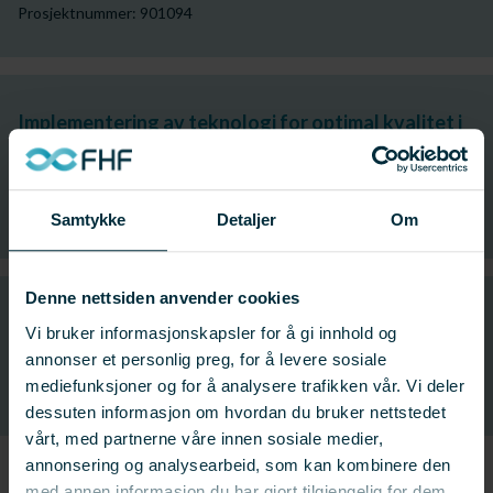
Prosjektnummer: 901094
Implementering av teknologi for optimal kvalitet i
fremtidens prosesslinje på trålere (OPTIPRO):
Fase 1
Prosjektnummer: 900930
Samtykke
Detaljer
Om
Denne nettsiden anvender cookies
Automatisk fangstbehandling av hvitfisk på
Vi bruker informasjonskapsler for å gi innhold og
snurrevadfartøy
annonser et personlig preg, for å levere sosiale
mediefunksjoner og for å analysere trafikken vår. Vi deler
Prosjektnummer: 900526
dessuten informasjon om hvordan du bruker nettstedet
vårt, med partnerne våre innen sosiale medier,
annonsering og analysearbeid, som kan kombinere den
med annen informasjon du har gjort tilgjengelig for dem,