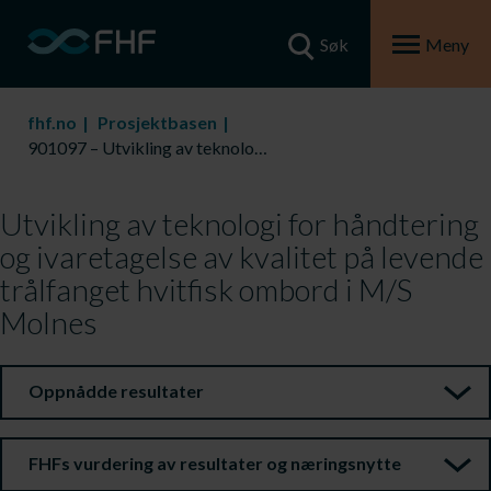
Søk
Meny
fhf.no
Prosjektbasen
901097 – Utvikling av teknologi for håndtering og ivaretagelse av kvalitet på levende trålfanget hvitfisk ombord i M/S Molnes
Utvikling av teknologi for håndtering
og ivaretagelse av kvalitet på levende
trålfanget hvitfisk ombord i M/S
Molnes
Oppnådde resultater
FHFs vurdering av resultater og næringsnytte