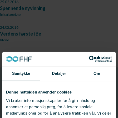
25.02.2016
Spennende nyvinning
fiskarlaget.no
24.02.2016
Verdens første i Bø
Blv.no
Samtykke
Detaljer
Om
901195
Prosjektnummer
Denne nettsiden anvender cookies
Vi bruker informasjonskapsler for å gi innhold og
Prosjektinformasjon
annonser et personlig preg, for å levere sosiale
Prosjektnummer: 901195
mediefunksjoner og for å analysere trafikken vår. Vi deler