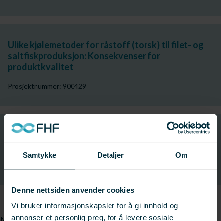
Ulike kjølemetoder for råstoff (torsk) til filet- og
saltfiskproduksjon: Konsekvenser for
produktkvalitet
Prosjektnummer: 900429
Frysing av pre-rigor laksefilet - kvalitet og
holdbarhet under fryselagring og etter tining
Samtykke
Detaljer
Om
Prosjektnummer: 572024
Denne nettsiden anvender cookies
Vi bruker informasjonskapsler for å gi innhold og
annonser et personlig preg, for å levere sosiale