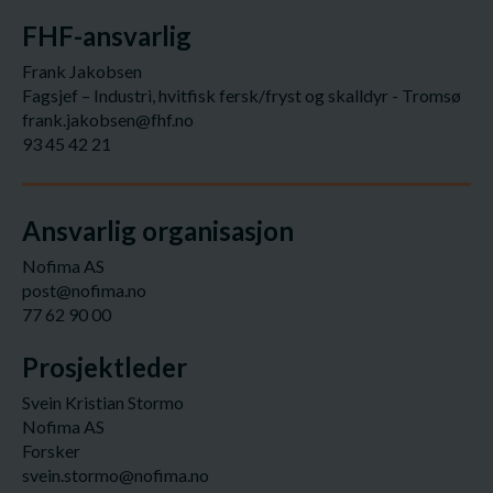
FHF-ansvarlig
Frank Jakobsen
Fagsjef – Industri, hvitfisk fersk/fryst og skalldyr - Tromsø
frank.jakobsen@fhf.no
93 45 42 21
Ansvarlig organisasjon
Nofima AS
post@nofima.no
77 62 90 00
Prosjektleder
Svein Kristian Stormo
Nofima AS
Forsker
svein.stormo@nofima.no