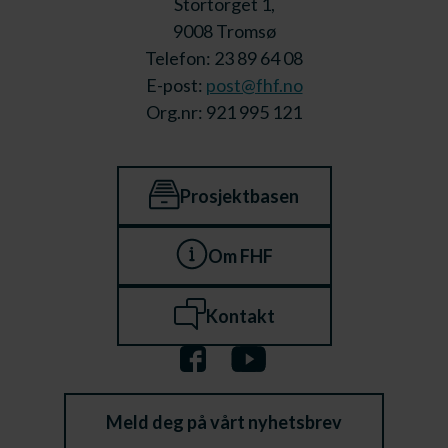
Stortorget 1,
9008 Tromsø
Telefon: 23 89 64 08
E-post:
post@fhf.no
Org.nr: 921 995 121
Prosjektbasen
Om FHF
Kontakt
Meld deg på vårt nyhetsbrev