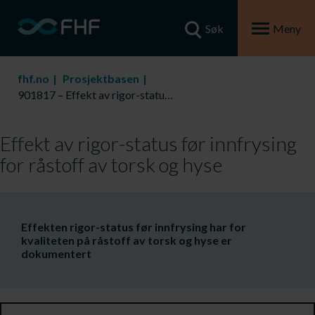
Søk
Meny
fhf.no
Prosjektbasen
901817 – Effekt av rigor-status før innfrysing for råstoff av torsk og hyse
Effekt av rigor-status før innfrysing
for råstoff av torsk og hyse
​Effekten rigor-status før innfrysing har for
kvaliteten på råstoff av torsk og hyse er
dokumentert