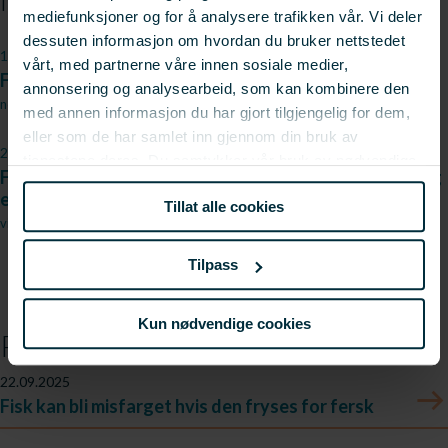
Medieomtale
mediefunksjoner og for å analysere trafikken vår. Vi deler
dessuten informasjon om hvordan du bruker nettstedet
18.09.2025
vårt, med partnerne våre innen sosiale medier,
Fisk blir misfarget hvis den fryses for fersk
annonsering og analysearbeid, som kan kombinere den
nofima.no
med annen informasjon du har gjort tilgjengelig for dem,
eller som de har samlet inn gjennom din bruk av
21.04.2025
tjenestene deres. Du samtykker vår bruk av nødvendige
Film: Slik endrer fisken seg når den fryses – uten maling
informasjonskapsler ved å bruke nettstedet vårt.
eller lys
Tillat alle cookies
vimeo.com
Tilpass
Kun nødvendige cookies
Prosjektnyheter
22.09.2025
Fisk kan bli misfarget hvis den fryses for fersk