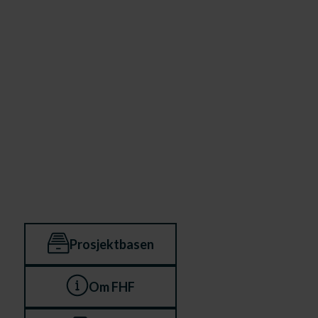
Prosjektbasen
Om FHF