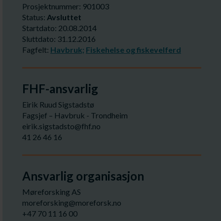
Prosjektnummer: 901003
Status:
Avsluttet
Startdato: 20.08.2014
Sluttdato: 31.12.2016
Fagfelt:
Havbruk;
Fiskehelse og fiskevelferd
FHF-ansvarlig
Eirik Ruud Sigstadstø
Fagsjef – Havbruk - Trondheim
eirik.sigstadsto@fhf.no
41 26 46 16
Ansvarlig organisasjon
Møreforsking AS
moreforsking@moreforsk.no
+47 70 11 16 00