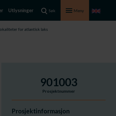
er
Utlysninger
Søk
Meny
aliteter for atlantisk laks
901003
Prosjektnummer
Prosjektinformasjon