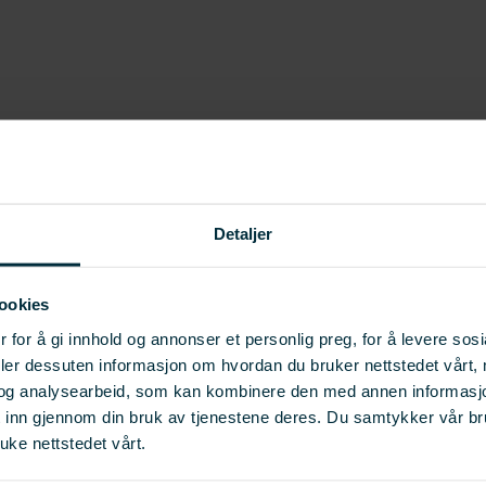
Detaljer
ookies
 for å gi innhold og annonser et personlig preg, for å levere sos
deler dessuten informasjon om hvordan du bruker nettstedet vårt,
og analysearbeid, som kan kombinere den med annen informasjon d
t inn gjennom din bruk av tjenestene deres. Du samtykker vår b
uke nettstedet vårt.