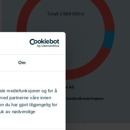
Totalt 2 884 000 kr
Om
PatoGen Analyse AS
iale mediefunksjoner og for å
184 000 kr
 med partnerne våre innen
FHF (Fiskeri- og havbruksnæringens 
forskningsfond)
u har gjort tilgjengelig for
2 700 000 kr
ruk av nødvendige