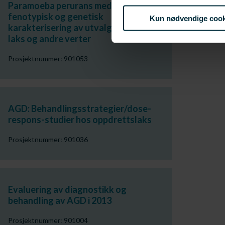
Paramoeba perurans med vekt på
fenotypisk og genetisk
Kun nødvendige cook
karakterisering av utvalgte kloner fra
laks og andre verter
Prosjektnummer: 901053
AGD: Behandlingsstrategier/dose-
respons-studier hos oppdrettslaks
Prosjektnummer: 901036
Evaluering av diagnostikk og
behandling av AGD i 2013
Prosjektnummer: 901004