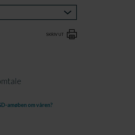
SKRIV UT
mtale
GD-amøben om våren?