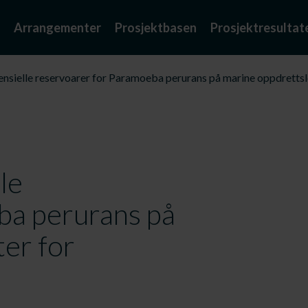
Arrangementer
Prosjektbasen
Prosjektresultat
sielle reservoarer for Paramoeba perurans på marine oppdrettslok
le
ba perurans på
ter for