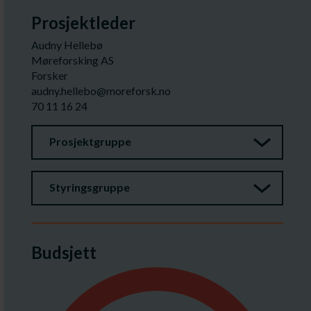
Prosjektleder
Audny Hellebø
Møreforsking AS
Forsker
audny.hellebo@moreforsk.no
70 11 16 24
Prosjektgruppe
Styringsgruppe
Budsjett