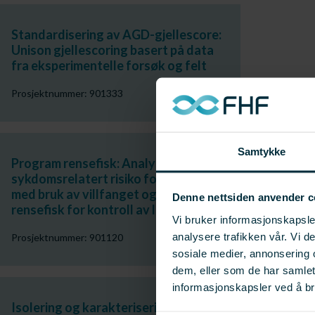
Standardisering av AGD-gjellescore:
Unison gjellescoring basert på data
fra eksperimentelle forsøk og felt
Prosjektnummer: 901333
Samtykke
Program rensefisk: Analyse av
sykdomsrelatert risiko forbundet
med bruk av villfanget og oppdrettet
Denne nettsiden anvender c
rensefisk for kontroll av lakselus
Vi bruker informasjonskapsler
analysere trafikken vår. Vi 
Prosjektnummer: 901120
sosiale medier, annonsering 
dem, eller som de har samle
informasjonskapsler ved å br
Isolering og karakterisering av