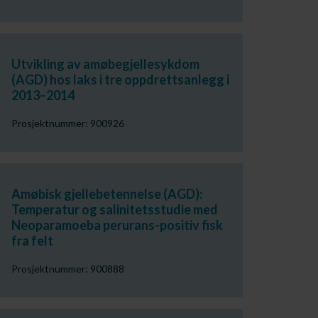
Utvikling av amøbegjellesykdom
(AGD) hos laks i tre oppdrettsanlegg i
2013–2014
Prosjektnummer: 900926
Amøbisk gjellebetennelse (AGD):
Temperatur og salinitetsstudie med
Neoparamoeba perurans-positiv fisk
fra felt
Prosjektnummer: 900888