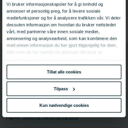
Vi bruker informasjonskapsler for å gi innhold og
Prosjektnummer: 900259
annonser et personlig preg, for å levere sosiale
mediefunksjoner og for å analysere trafikken vår. Vi deler
dessuten informasjon om hvordan du bruker nettstedet
vårt, med partnerne våre innen sosiale medier,
annonsering og analysearbeid, som kan kombinere den
med annen informasjon du har gjort tilgjengelig for dem,
eller som de har samlet inn gjennom din bruk av
901461
tjenestene deres. Du samtykker vår bruk av nødvendige
Prosjektnummer
informasjonskapsler ved å bruke nettstedet vårt.
Tillat alle cookies
Prosjektinformasjon
Tilpass
Prosjektnummer: 901461
Status:
Avsluttet
Startdato: 01.12.2017
Kun nødvendige cookies
Sluttdato: 01.12.2018
Fagfelt:
Havbruk;
Havbruk og miljø