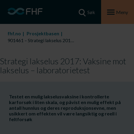
Søk
Meny
fhf.no
Prosjektbasen
901461 – Strategi lakselus 2017: Vaksine mot lakselus – laboratorietest
Strategi lakselus 2017: Vaksine mot
lakselus – laboratorietest
​Testet en mulig lakselusvaksine i kontrollerte
karforsøk i liten skala, og påvist en mulig effekt på
antall hunnlus og deres reproduksjonsevne, men
usikkert om effekten vil være langsiktig og reell i
feltforsøk