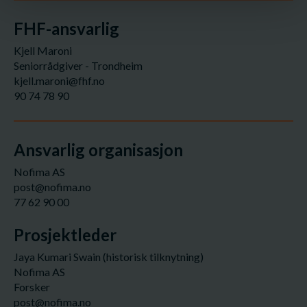
FHF-ansvarlig
Kjell Maroni
Seniorrådgiver - Trondheim
kjell.maroni@fhf.no
90 74 78 90
Ansvarlig organisasjon
Nofima AS
post@nofima.no
77 62 90 00
Prosjektleder
Jaya Kumari Swain (historisk tilknytning)
Nofima AS
Forsker
post@nofima.no