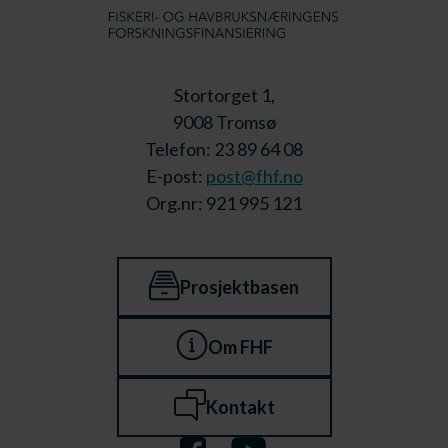
Stortorget 1,
9008 Tromsø
Telefon: 23 89 64 08
E-post:
post@fhf.no
Org.nr: 921 995 121
Prosjektbasen
Om FHF
Kontakt