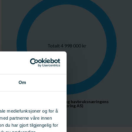
Totalt 4 998 000 kr
Om
FHF AS (Fiskeri- og havbruksnæringens 
forskningsfinansiering AS)
4 998 000 kr
iale mediefunksjoner og for å
 med partnerne våre innen
u har gjort tilgjengelig for
ruk av nødvendige