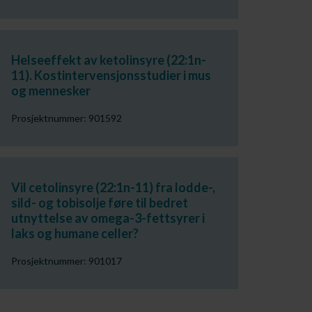
Helseeffekt av ketolinsyre (22:1n-
11). Kostintervensjonsstudier i mus
og mennesker
Prosjektnummer: 901592
Vil cetolinsyre (22:1n-11) fra lodde-,
sild- og tobisolje føre til bedret
utnyttelse av omega-3-fettsyrer i
laks og humane celler?
Prosjektnummer: 901017