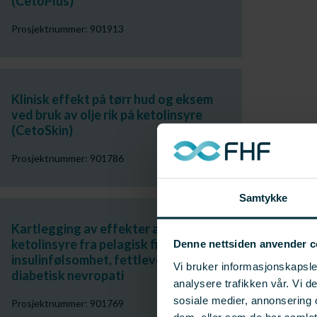
(CetoPlus)
Prosjektnummer: 901913
Klinisk effekt på tørr hud og eksem
ved bruk av olje rik på ketolinsyre
(CetoSkin)
Prosjektnummer: 901786
Samtykke
Kartlegging av effekter av
ketolinsyre fra pelagisk fisk på
Denne nettsiden anvender c
insulinfølsomhet, fettlever og
Vi bruker informasjonskapsler
diabetisk nevropati
analysere trafikken vår. Vi 
sosiale medier, annonsering 
Prosjektnummer: 901769
dem, eller som de har samle