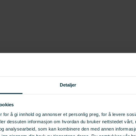
Detaljer
ookies
 for å gi innhold og annonser et personlig preg, for å levere sos
deler dessuten informasjon om hvordan du bruker nettstedet vårt,
og analysearbeid, som kan kombinere den med annen informasjon d
t inn gjennom din bruk av tjenestene deres. Du samtykker vår b