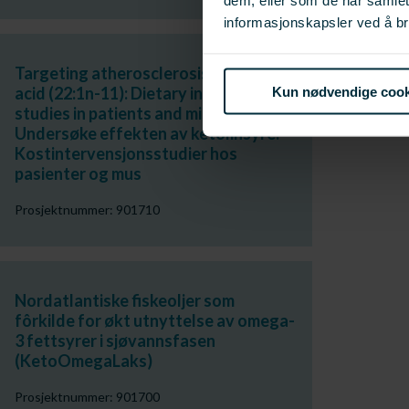
informasjonskapsler ved å br
Targeting atherosclerosis by cetoleic
acid (22:1n-11): Dietary intervention
Kun nødvendige cook
studies in patients and mice /
Undersøke effekten av ketolinsyre:
Kostintervensjonsstudier hos
pasienter og mus
Prosjektnummer: 901710
Nordatlantiske fiskeoljer som
fôrkilde for økt utnyttelse av omega-
3 fettsyrer i sjøvannsfasen
(KetoOmegaLaks)
Prosjektnummer: 901700