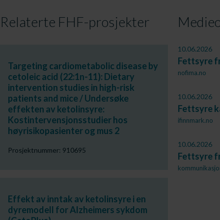
Relaterte FHF-prosjekter
Medieo
10.06.2026
Fettsyre f
Targeting cardiometabolic disease by
nofima.no
cetoleic acid (22:1n-11): Dietary
intervention studies in high-risk
10.06.2026
patients and mice / Undersøke
Fettsyre k
effekten av ketolinsyre:
Kostintervensjonsstudier hos
ifinnmark.no
høyrisikopasienter og mus 2
10.06.2026
Prosjektnummer: 910695
Fettsyre f
kommunikasjon
Effekt av inntak av ketolinsyre i en
dyremodell for Alzheimers sykdom