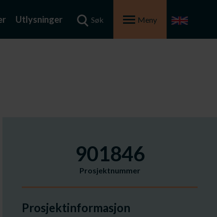
er
Utlysninger
Søk
Meny
901846
Prosjektnummer
Prosjektinformasjon