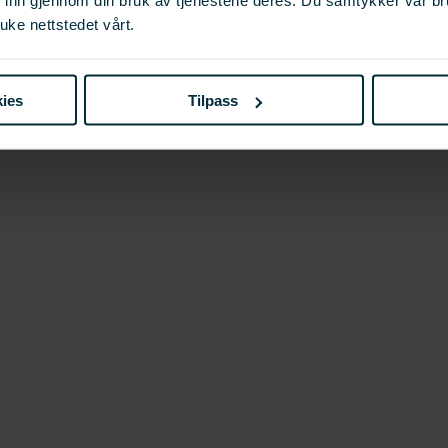
uke nettstedet vårt.
ies
Tilpass