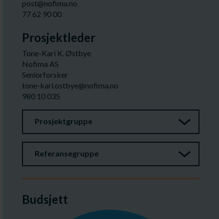
post@nofima.no
77 62 90 00
Prosjektleder
Tone-Kari K. Østbye
Nofima AS
Seniorforsker
tone-kari.ostbye@nofima.no
980 10 035
Prosjektgruppe
Referansegruppe
Budsjett