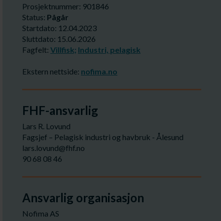
Prosjektnummer: 901846
Status:
Pågår
Startdato: 12.04.2023
Sluttdato: 15.06.2026
Fagfelt:
Villfisk;
Industri, pelagisk
Ekstern nettside:
nofima.no
FHF-ansvarlig
Lars R. Lovund
Fagsjef – Pelagisk industri og havbruk - Ålesund
lars.lovund@fhf.no
90 68 08 46
Ansvarlig organisasjon
Nofima AS