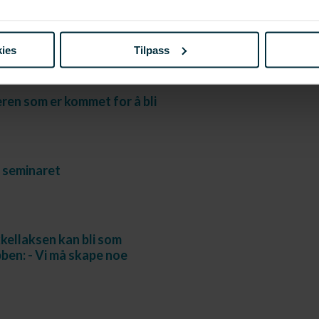
ret har flytta seg fra Russland
rk
ine (vol.no)
ies
Tilpass
ren som er kommet for å bli
 seminaret
ellaksen kan bli som
en: - Vi må skape noe