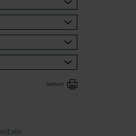
SKRIV UT
mtale