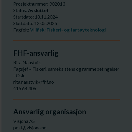
Prosjektnummer: 902013
Status:
Avsluttet
Startdato: 18.11.2024
Sluttdato: 12.05.2025
Fagfelt:
Villfisk;
Fiskeri- og fartøyteknologi
FHF-ansvarlig
Rita Naustvik
Fagsjef – Fiskeri, sameksistens og rammebetingelser
- Oslo
rita.naustvik@fhf.no
415 64 306
Ansvarlig organisasjon
Visjona AS
post@visjona.no