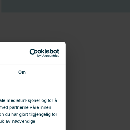
Om
iale mediefunksjoner og for å
 med partnerne våre innen
u har gjort tilgjengelig for
ruk av nødvendige