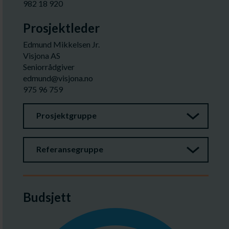
982 18 920
Prosjektleder
Edmund Mikkelsen Jr.
Visjona AS
Seniorrådgiver
edmund@visjona.no
975 96 759
Prosjektgruppe
Referansegruppe
Budsjett