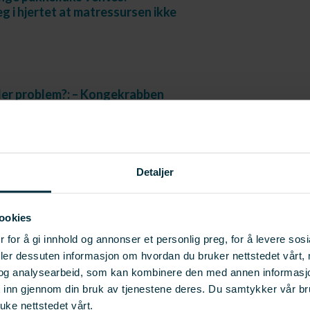
g i hjertet at matressursen ikke
ler problem?: – Kongekrabben
 problem, før den ble til en
vis
Detaljer
 for pukkellaksen
o
ookies
 for å gi innhold og annonser et personlig preg, for å levere sos
deler dessuten informasjon om hvordan du bruker nettstedet vårt,
enbønn om pukkellaksen
og analysearbeid, som kan kombinere den med annen informasjon d
t inn gjennom din bruk av tjenestene deres. Du samtykker vår b
uke nettstedet vårt.