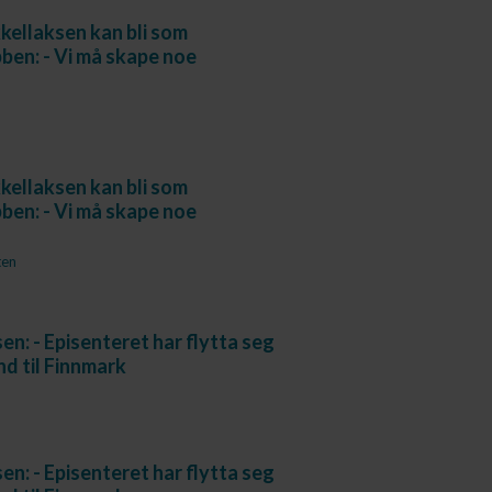
ellaksen kan bli som
en: - Vi må skape noe
ellaksen kan bli som
en: - Vi må skape noe
ten
en: - Episenteret har flytta seg
nd til Finnmark
en: - Episenteret har flytta seg