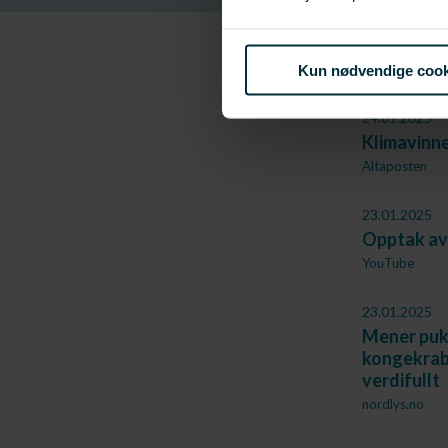
- Episente
til Finnma
Vesterålen Onl
Kun nødvendige cook
24.01.2025
Klimavinne
Altaposten
23.01.2025
Opptak av
YouTube
23.01.2025
Mener pukk
kongekrabb
verdifullt
nordlys.no