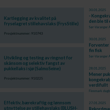
30.01.2025
- Kongekr
Kartlegging av kvalitet på
den ble til
fryselagret stillehavslaks (FrysStille)
Sør-Varanger A
Prosjektnummer: 910743
30.01.2025
Forventer 
fin fisk
Sør-Varanger A
Utvikling og testing av ringnot for
skånsom og selektiv fangst av
pukkellaks i sjø (SalmoSeine)
28.01.2025
Mener pukk
Prosjektnummer: 910225
kongekrabb
verdifullt
Finnmark dagb
Effektiv, bærekraftig og lønnsom
27.01.2025
utnyttelse av stillehavslaks (BLUSH-
Rekordman