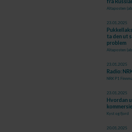
fra Russla
Altaposten (a
23.01.2025
Pukkellaks
ta den ut 
problem
Altaposten (a
23.01.2025
Radio: NRK
NRK P1 Finnm
23.01.2025
Hvordan ut
kommersie
Kyst og fjord
20.01.2025