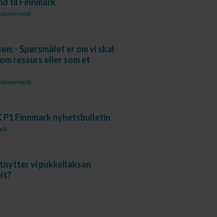
nd til Finnmark
bonnement)
en: - Spørsmålet er om vi skal
som ressurs eller som et
bonnement)
 P1 Finnmark nyhetsbulletin
ark
nytter vi pukkellaksen
lt?