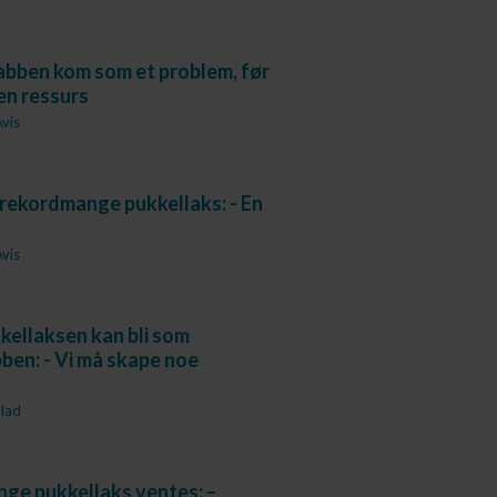
abben kom som et problem, før
 en ressurs
vis
rekordmange pukkellaks: - En
vis
ellaksen kan bli som
en: - Vi må skape noe
lad
ge pukkellaks ventes: –