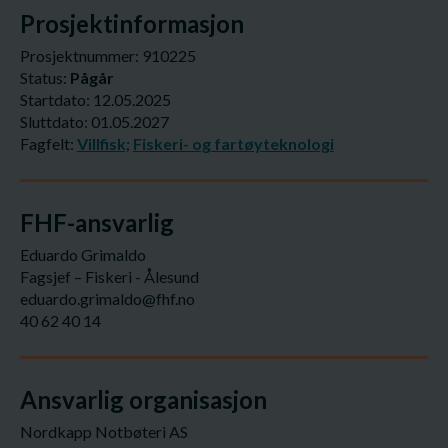
Prosjektinformasjon
Prosjektnummer: 910225
Status:
Pågår
Startdato: 12.05.2025
Sluttdato: 01.05.2027
Fagfelt:
Villfisk;
Fiskeri- og fartøyteknologi
FHF-ansvarlig
Eduardo Grimaldo
Fagsjef – Fiskeri - Ålesund
eduardo.grimaldo@fhf.no
40 62 40 14
Ansvarlig organisasjon
Nordkapp Notbøteri AS