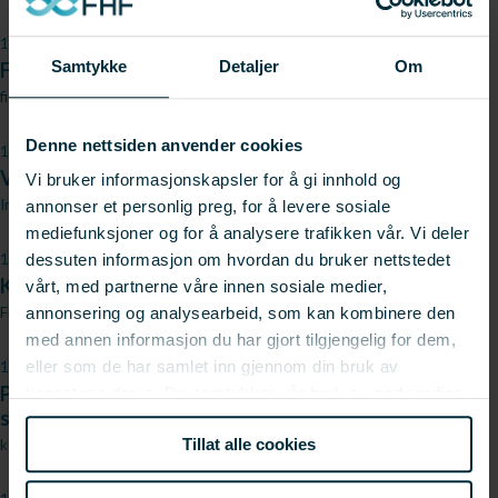
13.11.2025
Samtykke
Detaljer
Om
Fiske etter pukkellaks kan bli ny næring for kystflåten
fisk.no
Denne nettsiden anvender cookies
13.11.2025
Vellykket pukkellaksfiske i sjø
Vi bruker informasjonskapsler for å gi innhold og
Intrafish.no
annonser et personlig preg, for å levere sosiale
mediefunksjoner og for å analysere trafikken vår. Vi deler
13.11.2025
dessuten informasjon om hvordan du bruker nettstedet
Kan bli et nytt fiskeri for kystflåten
vårt, med partnerne våre innen sosiale medier,
Fiskeribladet
annonsering og analysearbeid, som kan kombinere den
med annen informasjon du har gjort tilgjengelig for dem,
13.11.2025
eller som de har samlet inn gjennom din bruk av
Pukkellaks kan bli ny næring for kystflåten – forskere
tjenestene deres. Du samtykker vår bruk av nødvendige
sier forsøksfiske i sjøen har vært vellykket
informasjonskapsler ved å bruke nettstedet vårt.
Tillat alle cookies
kommunikasjon.ntb.no