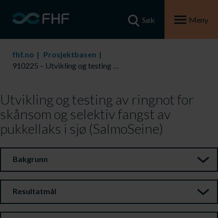
Søk
Meny
fhf.no
Prosjektbasen
910225 – Utvikling og testing av ringnot for skånsom og selektiv fangst av pukkellaks i sjø (SalmoSeine)
Utvikling og testing av ringnot for
skånsom og selektiv fangst av
pukkellaks i sjø (SalmoSeine)
Bakgrunn
Resultatmål