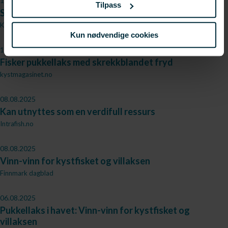
13.11.2025
Tilpass
Svært lovende forsøksfiske
Kyst og fjord
Kun nødvendige cookies
11.08.2025
Fisker pukkellaks med skrekkblandet fryd
kystmagasinet.no
08.08.2025
Kan utnyttes som en verdifull ressurs
Intrafish.no
08.08.2025
Vinn-vinn for kystfisket og villaksen
Finnmark dagblad
06.08.2025
Pukkellaks i havet: Vinn-vinn for kystfisket og
villaksen