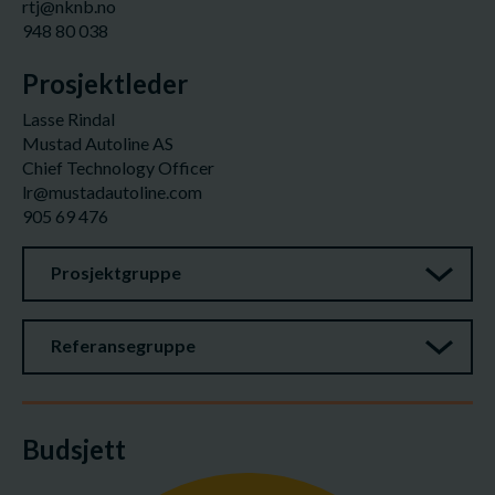
rtj@nknb.no
948 80 038
Prosjektleder
Lasse Rindal
Mustad Autoline AS
Chief Technology Officer
lr@mustadautoline.com
905 69 476
Prosjektgruppe
Referansegruppe
Budsjett