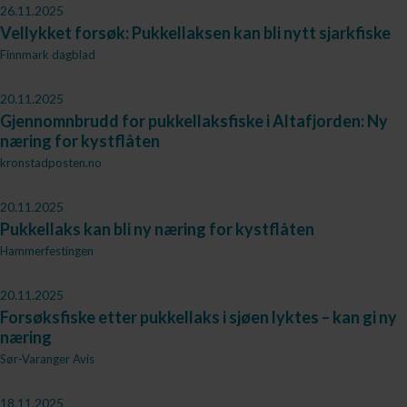
26.11.2025
Vellykket forsøk: Pukkellaksen kan bli nytt sjarkfiske
Finnmark dagblad
20.11.2025
Gjennomnbrudd for pukkellaksfiske i Altafjorden: Ny
næring for kystflåten
kronstadposten.no
20.11.2025
Pukkellaks kan bli ny næring for kystflåten
Hammerfestingen
20.11.2025
Forsøksfiske etter pukkellaks i sjøen lyktes – kan gi ny
næring
Sør-Varanger Avis
18.11.2025