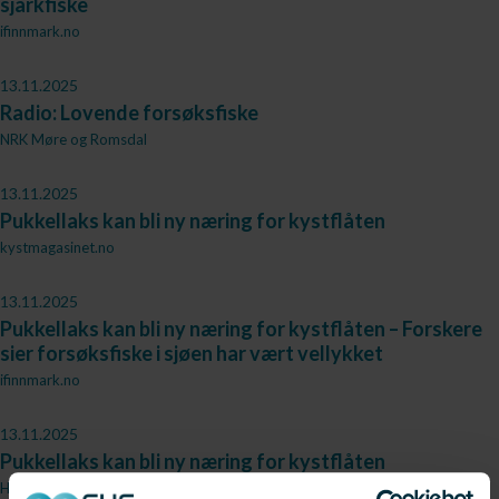
sjarkfiske
ifinnmark.no
13.11.2025
Radio: Lovende forsøksfiske
NRK Møre og Romsdal
13.11.2025
Pukkellaks kan bli ny næring for kystflåten
kystmagasinet.no
13.11.2025
Pukkellaks kan bli ny næring for kystflåten – Forskere
sier forsøksfiske i sjøen har vært vellykket
ifinnmark.no
13.11.2025
Pukkellaks kan bli ny næring for kystflåten
Hammerfestingen