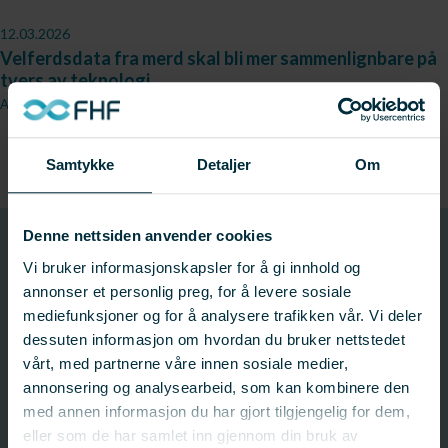
12.03.2026
Velferdsdata fra merd skal bli mer sammenlignbare på
tvers av teknologi
Akvaplan.no
Samtykke
Detaljer
Om
Denne nettsiden anvender cookies
910481
Vi bruker informasjonskapsler for å gi innhold og
Prosjektnummer
annonser et personlig preg, for å levere sosiale
mediefunksjoner og for å analysere trafikken vår. Vi deler
dessuten informasjon om hvordan du bruker nettstedet
Prosjektinformasjon
vårt, med partnerne våre innen sosiale medier,
Prosjektnummer: 910481
annonsering og analysearbeid, som kan kombinere den
Status:
Pågår
med annen informasjon du har gjort tilgjengelig for dem,
Startdato: 03.03.2026
eller som de har samlet inn gjennom din bruk av
Sluttdato: 31.05.2027