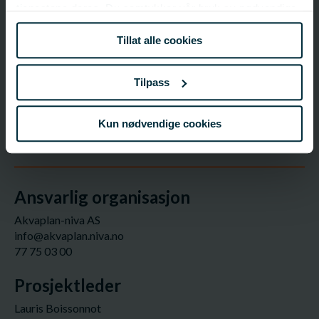
tjenestene deres. Du samtykker vår bruk av nødvendige
Fagfelt:
Havbruk;
Fiskehelse og fiskevelferd
informasjonskapsler ved å bruke nettstedet vårt.
Tillat alle cookies
FHF-ansvarlig
Tilpass
Morten Lund
Fagsjef – Fiskehelse og velferd - Oslo
Kun nødvendige cookies
morten.lund@fhf.no
473 58 030
Ansvarlig organisasjon
Akvaplan-niva AS
info@akvaplan.niva.no
77 75 03 00
Prosjektleder
Lauris Boissonnot