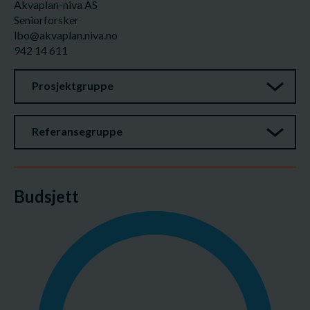
Akvaplan-niva AS
Seniorforsker
lbo@akvaplan.niva.no
942 14 611
Prosjektgruppe
Referansegruppe
Budsjett