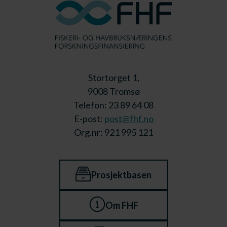
Stortorget 1,
9008 Tromsø
Telefon: 23 89 64 08
E-post:
post@fhf.no
Org.nr: 921 995 121
Prosjektbasen
Om FHF