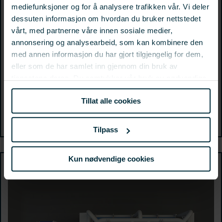
mediefunksjoner og for å analysere trafikken vår. Vi deler
dessuten informasjon om hvordan du bruker nettstedet
vårt, med partnerne våre innen sosiale medier,
Det er blitt utviklet en prosess for
annonsering og analysearbeid, som kan kombinere den
fremstilling av smaksnøytrale proteiner fra
med annen informasjon du har gjort tilgjengelig for dem,
limvann av makrell-avskjær
eller som de har samlet inn gjennom din bruk av
tjenestene deres. Du samtykker vår bruk av nødvendige
informasjonskapsler ved å bruke nettstedet vårt.
Tillat alle cookies
Prosjekt:
901534
Tilpass
Kun nødvendige cookies