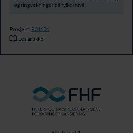
og ringvirkninger på fylkesnivå
Prosjekt:
901606
Les artikkel
Stortorget 1,