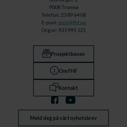
9008 Tromsø
Telefon: 23 89 64 08
E-post:
post@fhf.no
Org.nr: 921 995 121
Prosjektbasen
Om FHF
Kontakt
Meld deg på vårt nyhetsbrev