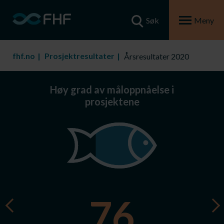
Søk
Meny
fhf.no
Prosjektresultater
Årsresultater 2020
Høy grad av måloppnåelse i
prosjektene
78