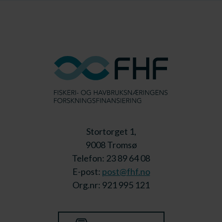
Stortorget 1,
9008 Tromsø
Telefon: 23 89 64 08
E-post:
post@fhf.no
Org.nr: 921 995 121