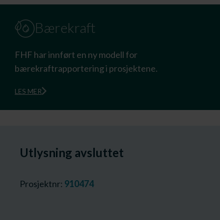
Bærekraft
FHF har innført en ny modell for
bærekraftrapportering i prosjektene.
LES MER
Utlysning avsluttet
Prosjektnr:
910474