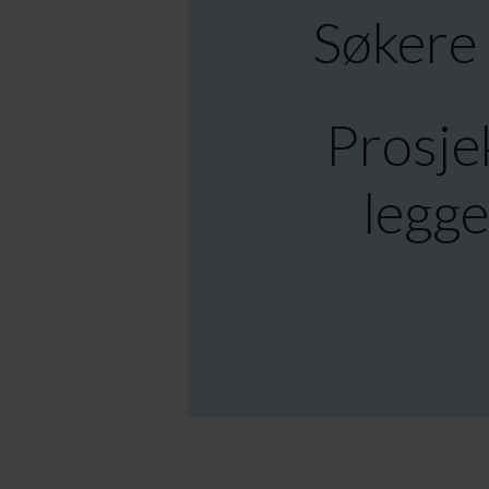
Søkere 
Prosjek
legge