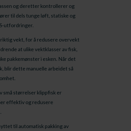
 kassen og deretter kontrollerer og
er til dels tunge løft, statiske og
-utfordringer.
riktig vekt, for å redusere overvekt
rende at ulike vektklasser av fisk,
ulike pakkemønster i esken. Når det
k, blir dette manuelle arbeidet så
somhet.
små størrelser klippfisk er
er effektiv og redusere
.
yttet til automatisk pakking av