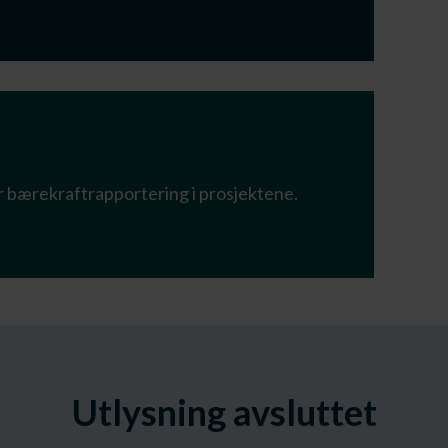
r bærekraftrapportering i prosjektene.
Utlysning avsluttet