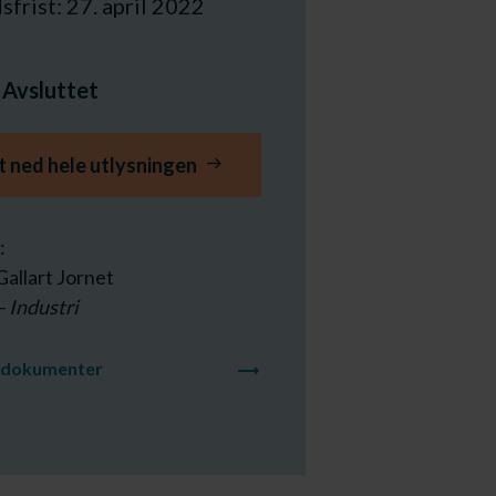
frist: 27. april 2022
:
Avsluttet
t ned hele utlysningen
:
allart Jornet
– Industri
tdokumenter
trending_flat