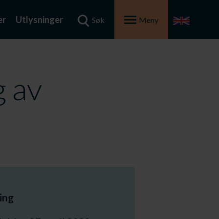
er
Utlysninger
Søk
Meny
g av
ing