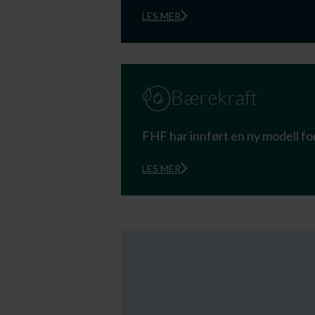
LES MER
Bærekraft
FHF har innført en ny modell fo
LES MER