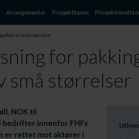
Arrangementer
Prosjektbasen
Prosjektresultat
ippfisk av små størrelser
øsning for pakkin
av små størrelser
ill. NOK til
 bedrifter innenfor FHFs
Utlysn
 er rettet mot aktører i