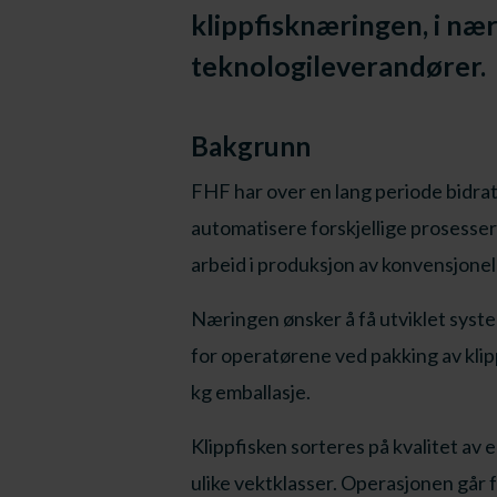
klippfisknæringen, i næ
teknologileverandører.
Bakgrunn
FHF har over en lang periode bidratt
automatisere forskjellige prosesse
arbeid i produksjon av konvensjonell
Næringen ønsker å få utviklet syst
for operatørene ved pakking av klippf
kg emballasje.
Klippfisken sorteres på kvalitet av 
ulike vektklasser. Operasjonen går