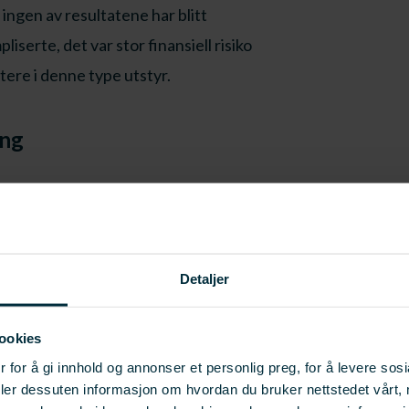
ingen av resultatene har blitt
iserte, det var stor finansiell risiko
stere i denne type utstyr.
ing
tomatisk og
av klippfisk inntil 3 kg
 emballasje.
Detaljer
ookies
matiserte pakkelinjer, som kan
 for å gi innhold og annonser et personlig preg, for å levere sos
allasje.
deler dessuten informasjon om hvordan du bruker nettstedet vårt,