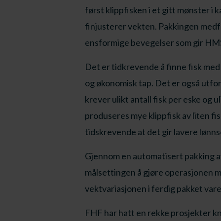
først klippfisken i et gitt mønster i
finjusterer vekten. Pakkingen medfør
ensformige bevegelser som gir HMS
Det er tidkrevende å finne fisk med 
og økonomisk tap. Det er også utford
krever ulikt antall fisk per eske og 
produseres mye klippfisk av liten fis
tidskrevende at det gir lavere lønn
Gjennom en automatisert pakking av 
målsettingen å gjøre operasjonen m
vektvariasjonen i ferdig pakket vare
FHF har hatt en rekke prosjekter kn