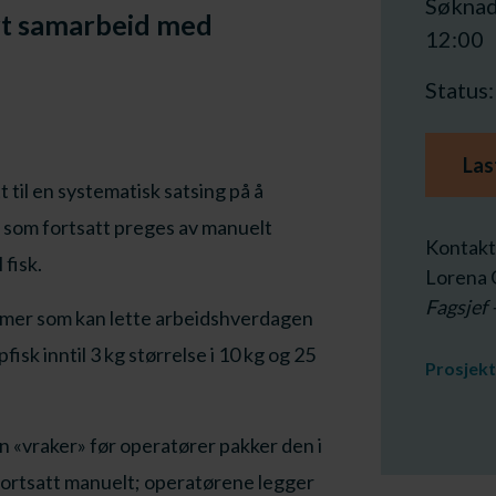
Søknads
rt samarbeid med
12:00
Status
Las
 til en systematisk satsing på å
r som fortsatt preges av manuelt
Kontakt
 fisk.
Lorena G
Fagsjef 
emer som kan lette arbeidshverdagen
isk inntil 3 kg størrelse i 10 kg og 25
Prosjek
en «vraker» før operatører pakker den i
 fortsatt manuelt; operatørene legger