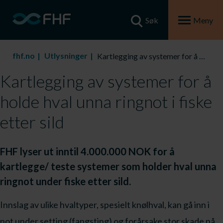
Søk
Meny
fhf.no
Utlysninger
Kartlegging av systemer for å holde hval unna ringnot i fiske etter sild
Kartlegging av systemer for å
holde hval unna ringnot i fiske
etter sild
FHF lyser ut inntil 4.000.000 NOK for å
kartlegge/ teste systemer som holder hval unna
ringnot under fiske etter sild.
Innslag av ulike hvaltyper, spesielt knølhval, kan gå inn i
not under setting (fangsting) og forårsake stor skade på