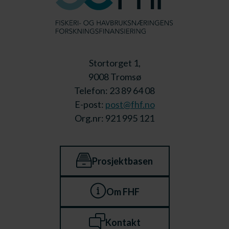
Stortorget 1,
9008 Tromsø
Telefon: 23 89 64 08
E-post:
post@fhf.no
Org.nr: 921 995 121
Prosjektbasen
Om FHF
Kontakt