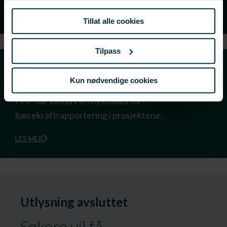
informasjonskapsler ved å bruke nettstedet vårt.
LES MER
Tillat alle cookies
Tilpass
Bærekraft
Kun nødvendige cookies
FHF har innført en ny modell for
bærekraftrapportering i prosjektene.
LES MER
Utlysning avsluttet
Søkere vil få