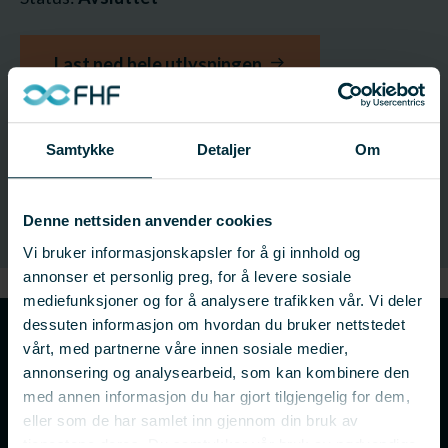
Last ned hele utlysningen
Kontakt:
Samtykke
Detaljer
Om
Rita Naustvik
Fagsjef – Fiskeri, sameksistens og rammebetingelser
Denne nettsiden anvender cookies
Vi bruker informasjonskapsler for å gi innhold og
annonser et personlig preg, for å levere sosiale
mediefunksjoner og for å analysere trafikken vår. Vi deler
dessuten informasjon om hvordan du bruker nettstedet
Ny digital søknadsportal
vårt, med partnerne våre innen sosiale medier,
annonsering og analysearbeid, som kan kombinere den
med annen informasjon du har gjort tilgjengelig for dem,
Fra 1. januar 2025 har vi gått over til en digital
eller som de har samlet inn gjennom din bruk av
søknadsportal for søknader på utlysninger.
tjenestene deres. Du samtykker vår bruk av nødvendige