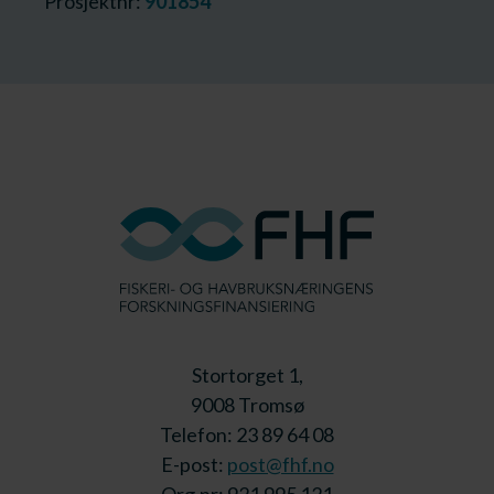
Prosjektnr:
901854
Stortorget 1,
9008 Tromsø
Telefon: 23 89 64 08
E-post:
post@fhf.no