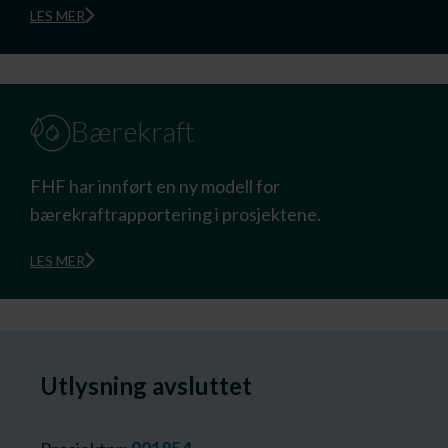
LES MER
Bærekraft
FHF har innført en ny modell for
bærekraftrapportering i prosjektene.
LES MER
Utlysning avsluttet