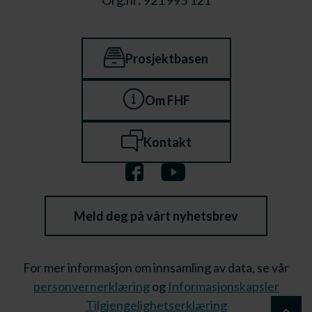
Org.nr: 921 995 121
Prosjektbasen
Om FHF
Kontakt
Meld deg på vårt nyhetsbrev
For mer informasjon om innsamling av data, se vår
personvernerklæring
og
Informasjonskapsler
Tilgjengelighetserklæring
keyboard_arrow_up