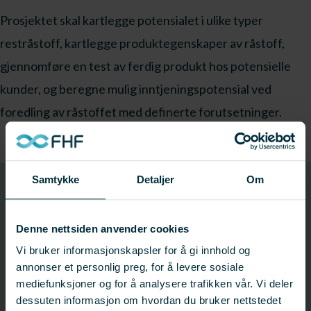
Prosjektet skal kartlegge potensialet i ulike typer
restråstoff, kartlegge produktegenskaper av råstoff,
gjennomføre en test av ferdig produkt hos potensielle
kunder, og beregne mulig inntjeningspotensial ved
foredling av råstoffet med definerte forutsetninger.
Samtykke
Detaljer
Om
Utlysning
Offentliggjort: 16. februar 2023
Denne nettsiden anvender cookies
Vi bruker informasjonskapsler for å gi innhold og
annonser et personlig preg, for å levere sosiale
Søknadsfrist: 24. mars 2023 13:00
mediefunksjoner og for å analysere trafikken vår. Vi deler
Status:
Avsluttet
dessuten informasjon om hvordan du bruker nettstedet