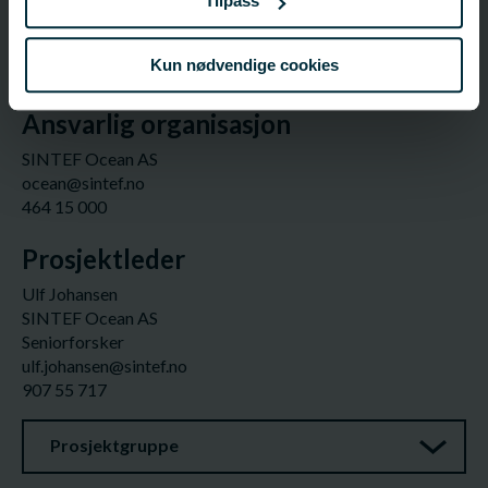
Tilpass
hans.petter.naes@fhf.no
95 23 66 84
Kun nødvendige cookies
Ansvarlig organisasjon
SINTEF Ocean AS
ocean@sintef.no
464 15 000
Prosjektleder
Ulf Johansen
SINTEF Ocean AS
Seniorforsker
ulf.johansen@sintef.no
907 55 717
Prosjektgruppe