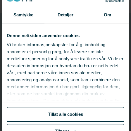
Samtykke
Detaljer
Om
901703
Prosjektnummer
Denne nettsiden anvender cookies
Vi bruker informasjonskapsler for å gi innhold og
annonser et personlig preg, for å levere sosiale
Prosjektinformasjon
mediefunksjoner og for å analysere trafikken vår. Vi deler
Prosjektnummer: 901703
dessuten informasjon om hvordan du bruker nettstedet
Status:
Avsluttet
vårt, med partnerne våre innen sosiale medier,
Startdato: 10.05.2021
annonsering og analysearbeid, som kan kombinere den
Sluttdato: 20.08.2021
med annen informasjon du har gjort tilgjengelig for dem,
Fagfelt:
Felles satsingsområder;
Marked og samfunn
eller som de har samlet inn gjennom din bruk av
tjenestene deres. Du samtykker vår bruk av nødvendige
informasjonskapsler ved å bruke nettstedet vårt.
FHF-ansvarlig
Tillat alle cookies
Hans Petter Næs
Seniorrådgiver - Oslo