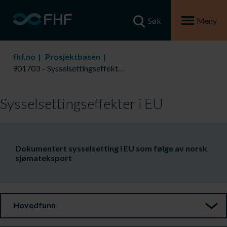
Søk
Meny
fhf.no
Prosjektbasen
901703 – Sysselsettingseffekter i EU
Sysselsettingseffekter i EU
​Dokumentert sysselsetting i EU som følge av norsk
sjømateksport
Hovedfunn