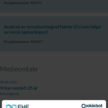
Prosjektnummer: 901971
Analyse av sysselsettingseffekter i EU som følge
av norsk sjømatimport
Prosjektnummer: 901027
Medieomtale
09.08.2022
Vi har ventet i 25 år
fiskarlaget.no