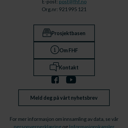
E-post:
post@fhf.no
Org.nr: 921 995 121
Prosjektbasen
Om FHF
Kontakt
Meld deg på vårt nyhetsbrev
For mer informasjon om innsamling av data, se vår
personvernerklæring
og
Informasjonskapsler