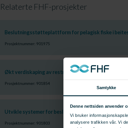
Relaterte FHF-prosjekter
Beslutningsstøtteplattform for pelagisk fiske i beit
Prosjektnummer: 901975
Økt verdiskaping av restråstoff fra tørrfisk- og kl
Prosjektnummer: 901854
Samtykke
Denne nettsiden anvender c
Utvikle systemer for beslutningstøtte i fiskeflåten 
Vi bruker informasjonskapsler
analysere trafikken vår. Vi 
Prosjektnummer: 901803