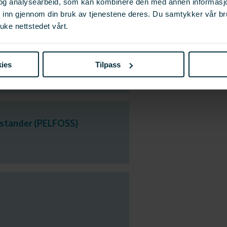
og analysearbeid, som kan kombinere den med annen informasjon d
t inn gjennom din bruk av tjenestene deres. Du samtykker vår b
uke nettstedet vårt.
usjon av viktig informasjon til
ies
Tilpass
estander (PELFOSS)