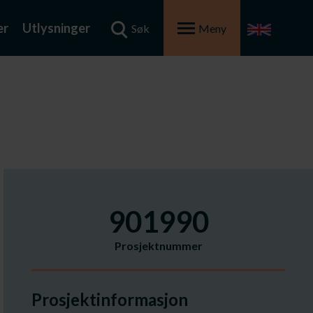
er
Utlysninger
Søk
Meny
901990
Prosjektnummer
Prosjektinformasjon