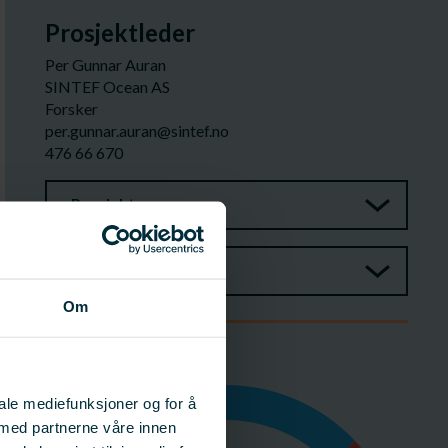
Prosjektleder
Per Gunnar Auran
SINTEF Ocean AS
Forsker
per.gunnar.auran@sintef.no
476 66 670
Prosjektgruppe
Referansegruppe
Om
Budsjett
iale mediefunksjoner og for å
 med partnerne våre innen