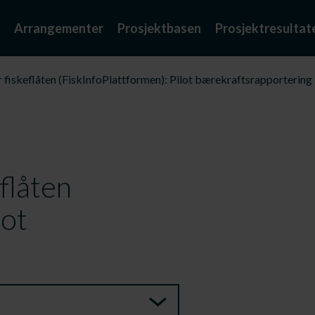
Arrangementer
Prosjektbasen
Prosjektresultat
r fiskeflåten (FiskInfoPlattformen): Pilot bærekraftsrapportering
eflåten
lot