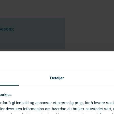
esesong
ippfiskproduksjon (VOLUM)
Detaljer
ookies
(DataFangst)
 for å gi innhold og annonser et personlig preg, for å levere sos
deler dessuten informasjon om hvordan du bruker nettstedet vårt,