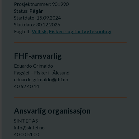
Prosjektnummer: 901990
Status:
Pågår
Startdato: 15.09.2024
Sluttdato: 30.12.2026
Fagfelt:
Villfisk;
Fiskeri- og fartøyteknologi
FHF-ansvarlig
Eduardo Grimaldo
Fagsjef – Fiskeri - Ålesund
eduardo.grimaldo@fhf.no
40 62 40 14
Ansvarlig organisasjon
SINTEF AS
info@sintef.no
40 00 51 00