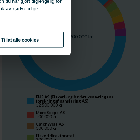
u har gjort tilgjengelig for
ruk av nødvendige
Totalt 14 200 000 kr
Tillat alle cookies
FHF AS (Fiskeri- og havbruksnæringens 
forskningsfinansiering AS)
12 500 000 kr
MoreScope AS
100 000 kr
CatchWise AS
100 000 kr
Fiskeridirektoratet
300 000 kr