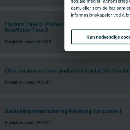
sosiale medier, annonsering 
dem, eller som de har samle
informasjonskapsler ved å br
FiskInfo: Fase 3 – Helhetlig løsning for digital distrib
fiskeflåten: Fase 3
Kun nødvendige cook
Prosjektnummer: 901427
Observasjonssystem-simulator for pelagiske fiskeb
Prosjektnummer: 901319
Datadeling innen fiskeri og forskning: Forprosjekt
Prosjektnummer: 901231