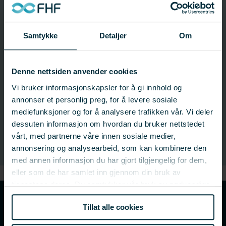
Søknadsfrist: 24. mars 2021 14:00
Status:
Avsluttet
Samtykke
Detaljer
Om
Last ned hele utlysningen
Denne nettsiden anvender cookies
Vi bruker informasjonskapsler for å gi innhold og
Kontakt:
annonser et personlig preg, for å levere sosiale
mediefunksjoner og for å analysere trafikken vår. Vi deler
Lars R. Lovund
dessuten informasjon om hvordan du bruker nettstedet
Fagsjef – Pelagisk industri og havbruk
vårt, med partnerne våre innen sosiale medier,
annonsering og analysearbeid, som kan kombinere den
med annen informasjon du har gjort tilgjengelig for dem,
eller som de har samlet inn gjennom din bruk av
tjenestene deres. Du samtykker vår bruk av nødvendige
informasjonskapsler ved å bruke nettstedet vårt.
Ny digital søknadsportal
Tillat alle cookies