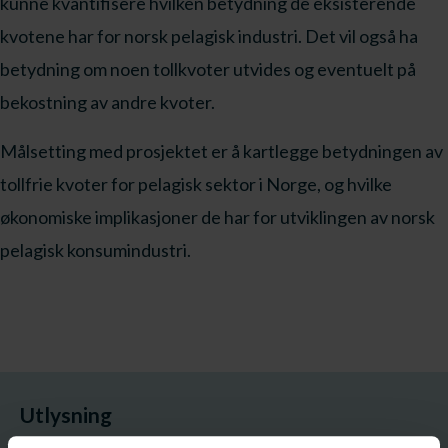
kunne kvantifisere hvilken betydning de eksisterende
kvotene har for norsk pelagisk industri. Det vil også ha
betydning om noen tollkvoter utvides og eventuelt på
bekostning av andre kvoter.
Målsetting med prosjektet er å kartlegge betydningen av
tollfrie kvoter for pelagisk sektor i Norge, og hvilke
økonomiske implikasjoner de har for utviklingen av norsk
pelagisk konsumindustri.
Utlysning