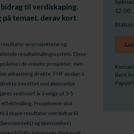
Søknad
bidrag til verdiskaping.
12:00
g på temaet, derav kort
Status
 resultater av prosjektene og
Las
attende resultatmålingssystem. Disse
ppnåelse i de enkelte prosjekter, men
Kontakt
misk avkastning direkte. FHF ønsker å
Berit A
Fagsjef
 direkte innrettet mot økonomisk
jøres ved hvert år å velge ut 3-5
e effektmåling. Prosjektene skal
l å skape resultater som bidrar til
 (lønnsinntekt) og lønnsomhet i
nslag på FHFs (minimums-)bidrag til