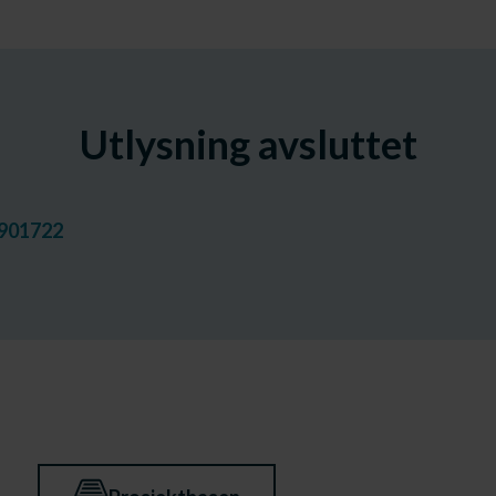
Utlysning avsluttet
901722