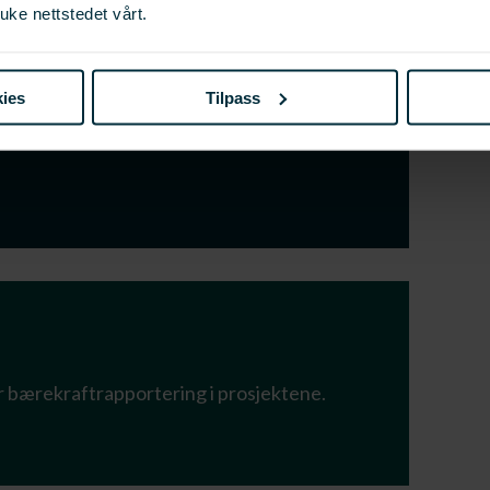
uke nettstedet vårt.
dsportal
ies
Tilpass
er til en digital søknadsportal for søknader på
r bærekraftrapportering i prosjektene.