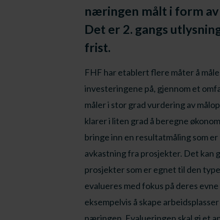
næringen målt i form av 
Det er 2. gangs utlysnin
frist.
FHF har etablert flere måter å måle
investeringene på, gjennom et omf
måler i stor grad vurdering av målo
klarer i liten grad å beregne økono
bringe inn en resultatmåling som er
avkastning fra prosjekter. Det kan g
prosjekter som er egnet til den typ
evalueres med fokus på deres evne ti
eksempelvis å skape arbeidsplasser
næringen. Evalueringen skal gi et a