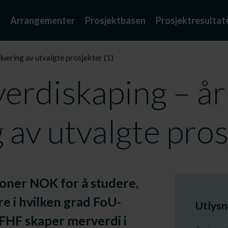
Arrangementer
Prosjektbasen
Prosjektresultat
aluering av utvalgte prosjekter (1)
 verdiskaping – år
 av utvalgte pros
lioner NOK for å studere,
 i hvilken grad FoU-
Utlysn
 FHF skaper merverdi i