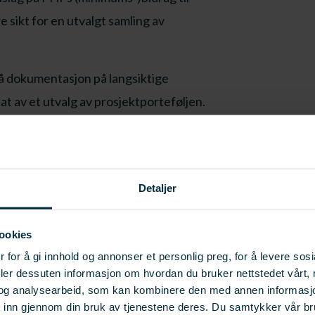
e sikt for en utvalgt samling av
å dokumentasjon på langsiktige
at av et utvalg av prosjektporteføljen.
prosjekt
Detaljer
hvert år
gjennom prosjektperioden
å
uere
s etter målsettingen
ookies
 en tid siden slik at verdiskaping i
 for å gi innhold og annonser et personlig preg, for å levere sos
lig å evaluere
deler dessuten informasjon om hvordan du bruker nettstedet vårt,
og analysearbeid, som kan kombinere den med annen informasjon d
t inn gjennom din bruk av tjenestene deres. Du samtykker vår b