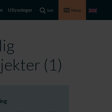
er
Utlysninger
Søk
Meny
lig
jekter (1)
ing