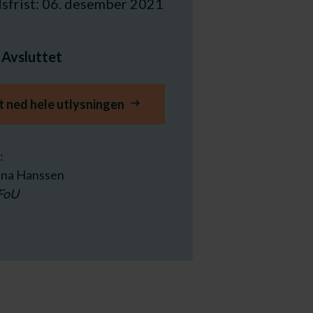
sfrist: 06. desember 2021
:
Avsluttet
t ned hele utlysningen
:
nna Hanssen
 FoU