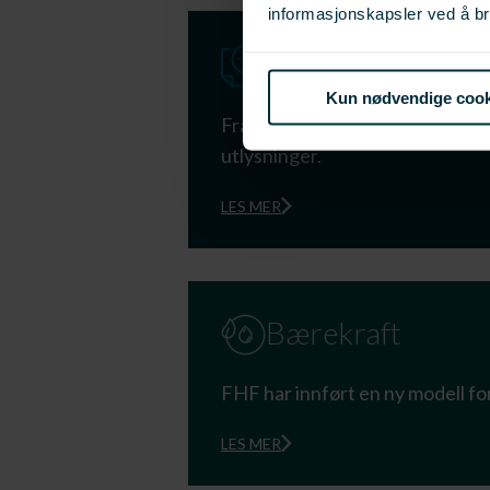
informasjonskapsler ved å br
Ny digital søkna
Kun nødvendige cook
Fra 1. januar 2025 har vi gått ov
utlysninger.
LES MER
Bærekraft
FHF har innført en ny modell fo
LES MER