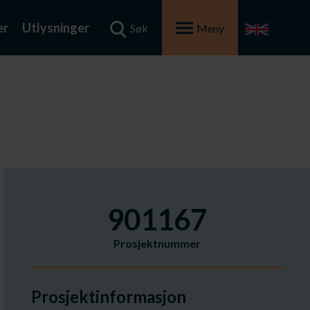
er
Utlysninger
Søk
Meny
901167
Prosjektnummer
Prosjektinformasjon