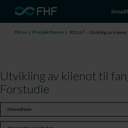
Innspill
fhf.no
Prosjektbasen
901167 – Utvikling av kilenot t
Utvikling av kilenot til fa
Forstudie
Hovedfunn
Oppnådde resultater