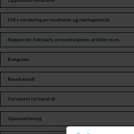
FHFs vurdering av resultater og næringsnytte
Rapporter, faktaark, presentasjoner, artikler m.m.
Bakgrunn
Resultatmål
Forventet nytteverdi
Gjennomføring