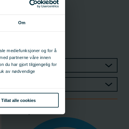
55 23 85 00
Prosjektleder
Om
Terje Jørgensen
Havforskningsinstituttet
Forsker
terje.joergensen@hi.no
55 23 85 54
iale mediefunksjoner og for å
 med partnerne våre innen
u har gjort tilgjengelig for
Prosjektgruppe
ruk av nødvendige
Styringsgruppe
Tillat alle cookies
Budsjett