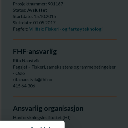
Prosjektnummer: 901167
Status:
Avsluttet
Startdato: 15.10.2015
Sluttdato: 01.05.2017
Fagfelt:
Villfisk;
Fiskeri- og fartøyteknologi
FHF-ansvarlig
Rita Naustvik
Fagsjef – Fiskeri, sameksistens og rammebetingelser
- Oslo
rita.naustvik@fhf.no
415 64 306
Ansvarlig organisasjon
Havforskningsinstituttet (HI)
post@hi.no