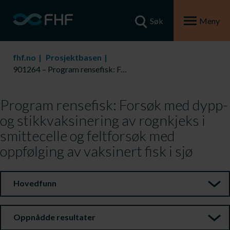
Søk
Meny
fhf.no
Prosjektbasen
901264 – Program rensefisk: Forsøk med dypp- og stikkvaksinering av rognkjeks i smittecelle og feltforsøk med oppfølging av vaksinert fisk i sjø
Program rensefisk: Forsøk med dypp-
og stikkvaksinering av rognkjeks i
smittecelle og feltforsøk med
oppfølging av vaksinert fisk i sjø
Hovedfunn
Oppnådde resultater