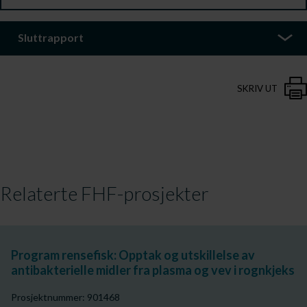
Sluttrapport
SKRIV UT
Relaterte FHF-prosjekter
Program rensefisk: Opptak og utskillelse av
antibakterielle midler fra plasma og vev i rognkjeks
Prosjektnummer: 901468