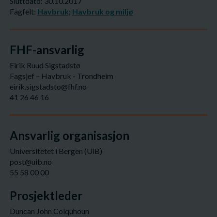
Sluttdato: 30.10.2017
Fagfelt:
Havbruk;
Havbruk og miljø
FHF-ansvarlig
Eirik Ruud Sigstadstø
Fagsjef – Havbruk - Trondheim
eirik.sigstadsto@fhf.no
41 26 46 16
Ansvarlig organisasjon
Universitetet i Bergen (UiB)
post@uib.no
55 58 00 00
Prosjektleder
Duncan John Colquhoun