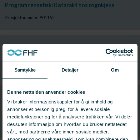
Program rensefisk: Katarakt hos rognkjeks
Prosjektnummer: 901152
Program rensefisk: Velferd hos rensefisk –
operative indikatorer (RENSVEL)
Prosjektnummer: 901136
Samtykke
Detaljer
Om
Denne nettsiden anvender cookies
Program rensefisk: Analyse av sykdomsrelatert
Vi bruker informasjonskapsler for å gi innhold og
risiko forbundet med bruk av villfanget og
annonser et personlig preg, for å levere sosiale
oppdrettet rensefisk for kontroll av lakselus
mediefunksjoner og for å analysere trafikken vår. Vi deler
dessuten informasjon om hvordan du bruker nettstedet
Prosjektnummer: 901120
vårt, med partnerne våre innen sosiale medier,
annonsering og analysearbeid, som kan kombinere den