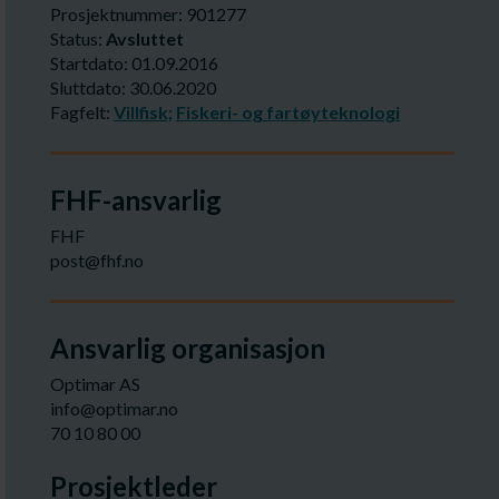
Prosjektnummer: 901277
Status:
Avsluttet
Startdato: 01.09.2016
Sluttdato: 30.06.2020
Fagfelt:
Villfisk;
Fiskeri- og fartøyteknologi
FHF-ansvarlig
FHF
post@fhf.no
Ansvarlig organisasjon
Optimar AS
info@optimar.no
70 10 80 00
Prosjektleder