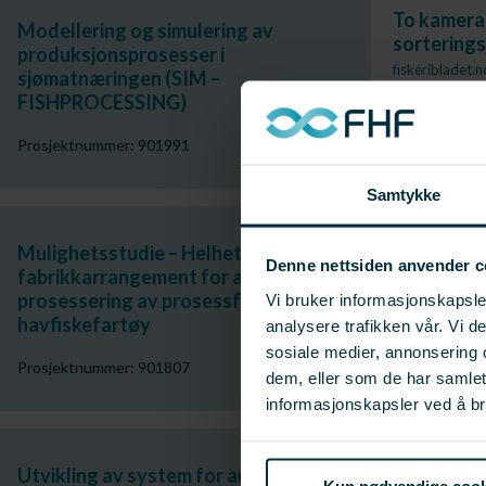
To kamera 
Modellering og simulering av
sortering
produksjonsprosesser i
fiskeribladet.
sjømatnæringen (SIM –
FISHPROCESSING)
Prosjektnummer: 901991
Samtykke
Mulighetsstudie – Helhetlig
Denne nettsiden anvender c
fabrikkarrangement for automatisert
prosessering av prosessflyten i
Vi bruker informasjonskapsler
havfiskefartøy
analysere trafikken vår. Vi 
sosiale medier, annonsering 
Prosjektnummer: 901807
dem, eller som de har samle
informasjonskapsler ved å br
Utvikling av system for automatisk