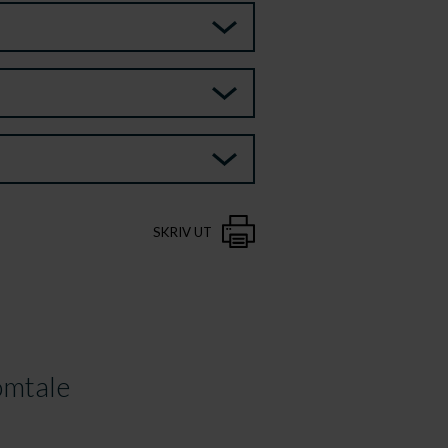
SKRIV UT
mtale