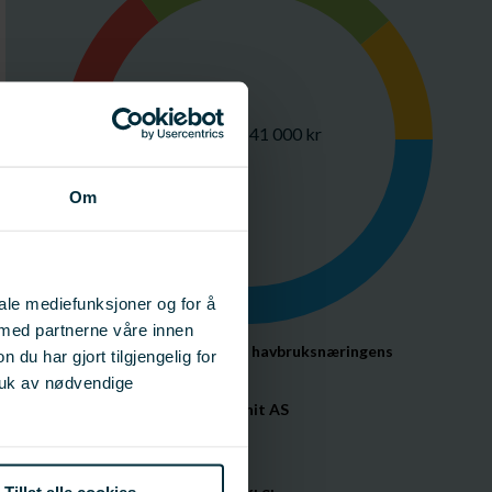
Totalt 6 141 000 kr
Om
iale mediefunksjoner og for å
 med partnerne våre innen
FHF (Fiskeri- og havbruksnæringens 
u har gjort tilgjengelig for
forskningsfond)
3 033 000 kr
ruk av nødvendige
Halstensen Granit AS 
936 000 kr
Optimar AS
1 488 000 kr