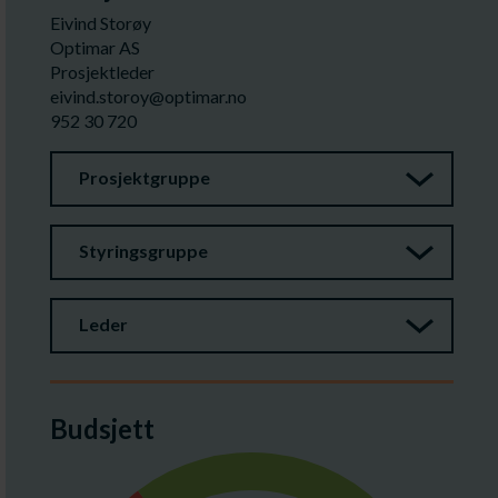
Eivind Storøy
Optimar AS
Prosjektleder
eivind.storoy@optimar.no
952 30 720
Prosjektgruppe
Styringsgruppe
Leder
Budsjett