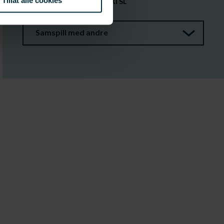
Tillat alle cookies
Roboconcept XXI SL
684 000 kr
Samspill med andre