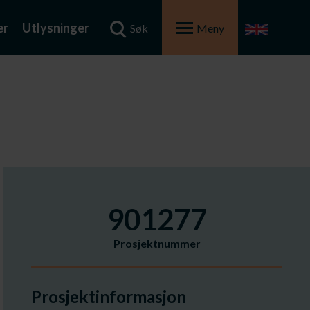
er
Utlysninger
Søk
Meny
901277
Prosjektnummer
Prosjektinformasjon