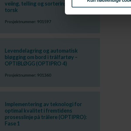
Kun nødvendige cook
veiing, telling og sortering av levende
torsk
Prosjektnummer: 901597
Levendelagring og automatisk
bløgging om bord i trålfartøy –
OPTIBLØGG (OPTIPRO 4)
Prosjektnummer: 901360
Implementering av teknologi for
optimal kvalitet i fremtidens
prosesslinje på trålere (OPTIPRO):
Fase 1