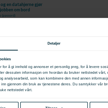
og en datahjerne gjør
sjobben om bord
no (passord)
Detaljer
ookies
 for å gi innhold og annonser et personlig preg, for å levere sos
deler dessuten informasjon om hvordan du bruker nettstedet vårt,
og analysearbeid, som kan kombinere den med annen informasjon d
t inn gjennom din bruk av tjenestene deres. Du samtykker vår b
uke nettstedet vårt.