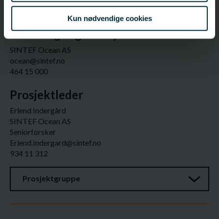
Kun nødvendige cookies
Ansvarlig organisasjon
SINTEF Ocean AS
ocean@sintef.no
464 15 000
Prosjektleder
Erlend Indergård
SINTEF Ocean AS
Seniorforsker
Erlend.Indergard@sintef.no
934 11 312
Prosjektgruppe