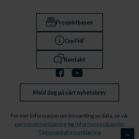
Prosjektbasen
Om FHF
Kontakt
Meld deg på vårt nyhetsbrev
For mer informasjon om innsamling av data, se vår
personvernerklæring
og
Informasjonskapsler
Tilgjengelighetserklæring
keyboard_arrow_up