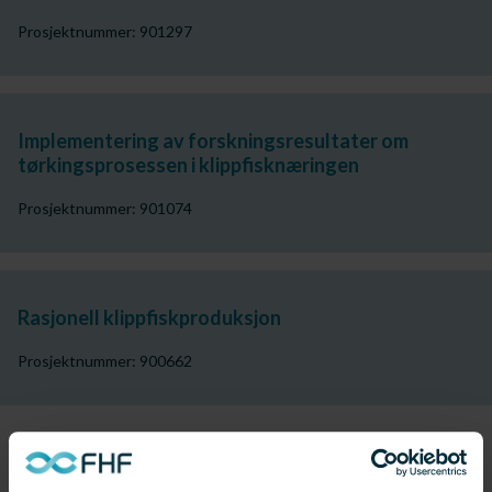
Prosjektnummer: 901297
Implementering av forskningsresultater om
tørkingsprosessen i klippfisknæringen
Prosjektnummer: 901074
Rasjonell klippfiskproduksjon
Prosjektnummer: 900662