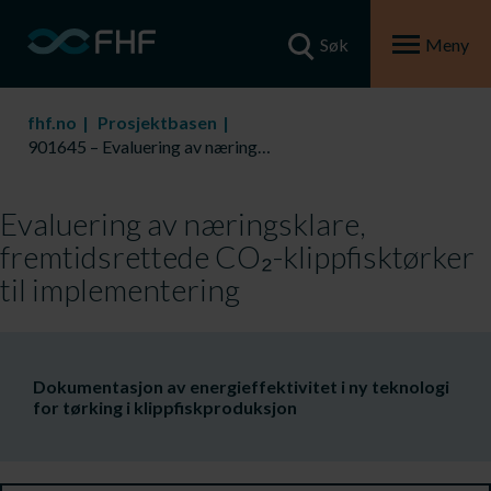
Søk
Meny
fhf.no
Prosjektbasen
901645 – Evaluering av næringsklare, fremtidsrettede CO₂-klippfisktørker til implementering
Evaluering av næringsklare,
fremtidsrettede CO₂-klippfisktørker
til implementering
Dokumentasjon av energieffektivitet i ny teknologi
for tørking i klippfiskproduksjon