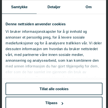
Samtykke
Detaljer
Om
901645
Prosjektnummer
Denne nettsiden anvender cookies
Vi bruker informasjonskapsler for å gi innhold og
Prosjektinformasjon
annonser et personlig preg, for å levere sosiale
Prosjektnummer: 901645
mediefunksjoner og for å analysere trafikken vår. Vi deler
Status:
Avsluttet
dessuten informasjon om hvordan du bruker nettstedet
Startdato: 04.06.2020
vårt, med partnerne våre innen sosiale medier,
Sluttdato: 17.06.2023
annonsering og analysearbeid, som kan kombinere den
Fagfelt:
Villfisk;
Industri, konvensjonell
med annen informasjon du har gjort tilgjengelig for dem,
eller som de har samlet inn gjennom din bruk av
tjenestene deres. Du samtykker vår bruk av nødvendige
FHF-ansvarlig
informasjonskapsler ved å bruke nettstedet vårt.
Tillat alle cookies
Lorena Gallart Jornet
Fagsjef – Industri - Ålesund
lorena.jornet@fhf.no
Tilpass
98 22 24 79