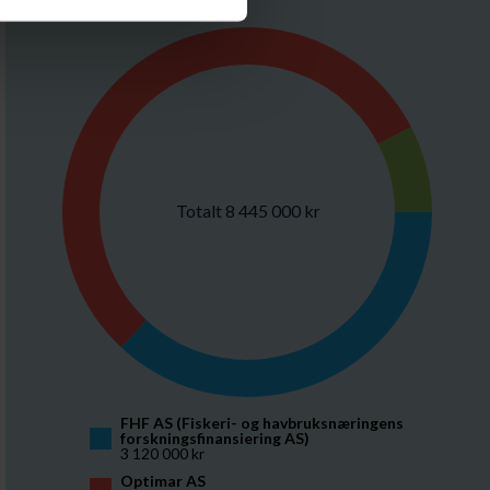
Budsjett
Totalt 8 445 000 kr
FHF AS (Fiskeri- og havbruksnæringens 
forskningsfinansiering AS)
3 120 000 kr
Optimar AS