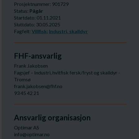
Prosjektnummer: 901729
Status:
Pågår
Startdato: 01.11.2021
Sluttdato: 30.05.2025
Fagfelt:
Villfisk;
Industri, skalldyr
FHF-ansvarlig
Frank Jakobsen
Fagsjef – Industri, hvitfisk fersk/fryst og skalldyr -
Tromsø
frank.jakobsen@fhf.no
93 45 42 21
Ansvarlig organisasjon
Optimar AS
info@optimar.no