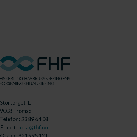
Stortorget 1,
9008 Tromsø
Telefon: 23 89 64 08
E-post:
post@fhf.no
Org.nr: 921 995 121