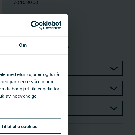
70 10 80 00
Prosjektleder
Kim Andre Krogsæter
Optimar AS
Produktutvikler
Om
kim.krogseter@optimar.no
418 56 522
Prosjektgruppe
iale mediefunksjoner og for å
 med partnerne våre innen
Referansegruppe
u har gjort tilgjengelig for
ruk av nødvendige
Observatør
Tillat alle cookies