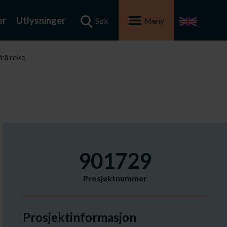
er
Utlysninger
Søk
Meny
/rå reke
901729
Prosjektnummer
Prosjektinformasjon