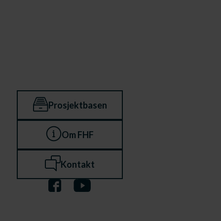
Prosjektbasen
Om FHF
Kontakt