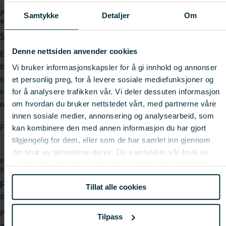
Prosjektnr:
Varighet:
Status:
Samtykke
Detaljer
Om
911003
2026 - 2028
Pågår
Sikkerhetsdag for fiskere
Denne nettsiden anvender cookies
Etableringen av en årlig sikkerhetsdag for yrkesfiskere er et av
tiltakene som er beskrevet i Nasjonal handlingplan for
Vi bruker informasjonskapsler for å gi innhold og annonser
sjøsikkerhet. Prosjektet bygger videre på Kjøllefjordmodellen. En
et personlig preg, for å levere sosiale mediefunksjoner og
sikkerhetsdag vil representere en ny og viktig arena for
for å analysere trafikken vår. Vi deler dessuten informasjon
opplæring og læring på tvers av aktør ...
om hvordan du bruker nettstedet vårt, med partnerne våre
innen sosiale medier, annonsering og analysearbeid, som
Fagfelt:
Villfisk;
Fiskeri- og fartøyteknologi
kan kombinere den med annen informasjon du har gjort
tilgjengelig for dem, eller som de har samlet inn gjennom
din bruk av tjenestene deres. Du samtykker vår bruk av
Prosjektnr:
Varighet:
Status:
nødvendige informasjonskapsler ved å bruke nettstedet
910953
2026 - 2028
Pågår
vårt.
Fra avfall til verdi: Sosial og miljømessig gjenvinning av
Tillat alle cookies
snurrevad tau
Prosjektet demonstrerer hvordan samarbeid mellom industri og
Tilpass
arbeidsinkluderingsbedrifter kan etablere en skalerbar, sirkulær