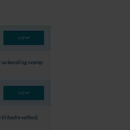
VIS
r av korall og svamp
VIS
til bedre velferd,