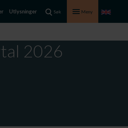
er
Utlysninger
Søk
Meny
rtal 2026