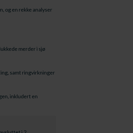
n, og en rekke analyser
lukkede merder i sjø
ing, samt ringvirkninger
en, inkludert en
vsluttet i 2.