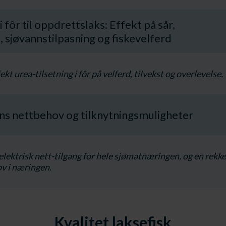
i fôr til oppdrettslaks: Effekt på sår,
 sjøvannstilpasning og fiskevelferd
kt urea-tilsetning i fôr på velferd, tilvekst og overlevelse.
s nettbehov og tilknytningsmuligheter
ektrisk nett-tilgang for hele sjømatnæringen, og en rekke 
ov i næringen.
Kvalitet laksefisk