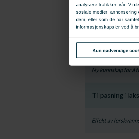
analysere trafikken vår. Vi 
sosiale medier, annonsering 
Dokumentasjon av ti
dem, eller som de har samle
informasjonskapsler ved å br
Optimalisert ti
(OptiVekst)
Kun nødvendige cook
​Ny kunnskap for å f
Tilpasning i lak
Effekt av ferskvann