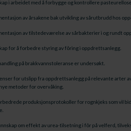
kap i arbeidet med å forbygge og kontrollere pasteurellose
entasjon av årsakene bak utvikling av sårutbrudd hos opp
entasjon av tilstedeværelse av sårbakterier i og rundt op
kap for å forbedre styring av fôring i oppdrettsanlegg.
andling på brakkvannstoleranse er undersøkt.
enser for utslipp fra oppdrettsanlegg på relevante arter av
nye metoder for overvåking.
forbedrede produksjonsprotokoller for rognkjeks som vil bidr
e.
nnskap om effekt av urea-tilsetning i fôr på velferd, tilvek