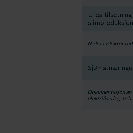
Urea-tilsetning 
slimproduksjon,
​Ny kunnskap om effe
Sjømatnæringen
​Dokumentasjon av el
elektrifiseringsbeh