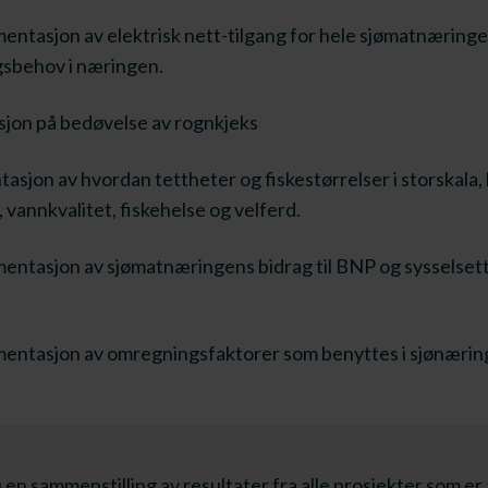
entasjon av elektrisk nett-tilgang for hele sjømatnæringe
ngsbehov i næringen.
jon på bedøvelse av rognkjeks​
asjon av ​hvordan tettheter og fiskestørrelser i storskala, 
vannkvalitet, fiskehelse og velferd.
entasjon av sjømatnæringens bidrag til BNP og sysselsett
entasjon av omregningsfaktorer som benyttes i sjønæring
 en sammenstilling av resultater fra alle prosjekter som er a