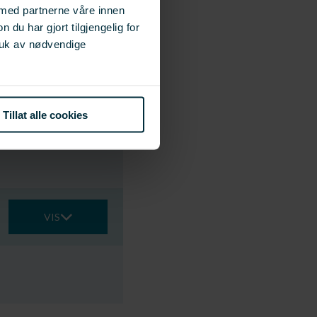
 med partnerne våre innen
u har gjort tilgjengelig for
ruk av nødvendige
VIS
Tillat alle cookies
VIS