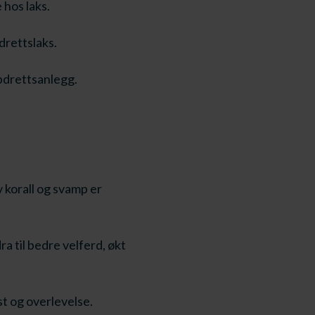
 hos laks.
drettslaks.
pdrettsanlegg.
 korall og svamp er
a til bedre velferd, økt
st og overlevelse.