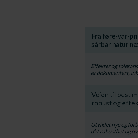
Fra føre-var-pr
sårbar natur n
​Effekter og toleran
er dokumentert, ink
Veien til best m
robust og effek
​Utviklet nye og for
økt robusthet og ov