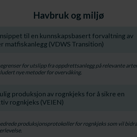
Havbruk og miljø
insippet til en kunnskapsbasert forvaltning av
ær matfiskanlegg (VDWS Transition)
segrenser for utslipp fra oppdrettsanlegg på relevante arte
ludert nye metoder for overvåking.
ulig produksjon av rognkjeks for å sikre en
tiv rognkjeks (VEIEN)
bedrede produksjonsprotokoller for rognkjeks som vil bidra 
erlevelse.