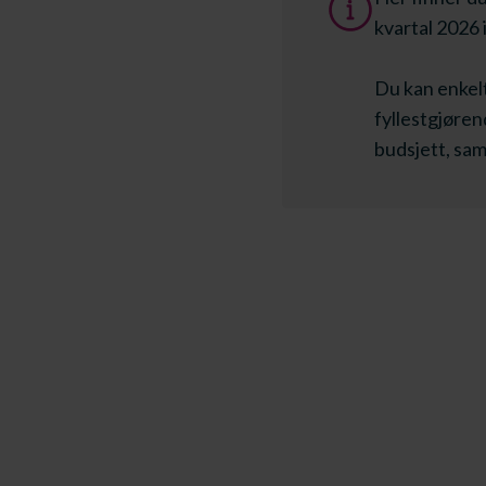
kvartal 2026
Du kan enkelt
fyllestgjøre
budsjett, sam