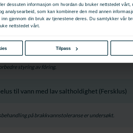
deler dessuten informasjon om hvordan du bruker nettstedet vårt,
og analysearbeid, som kan kombinere den med annen informasjon d
lstedeværelse av sårbakterier i og rundt anlegg.
t inn gjennom din bruk av tjenestene deres. Du samtykker vår b
uke nettstedet vårt.
lvekst basert på forbedret beslutningsstøtte
ies
Tilpass
orbedre styring av fôring.
selus til vann med lav saltholdighet (Fersklus)
sbehandling på brakkvannstoleranse er undersøkt.