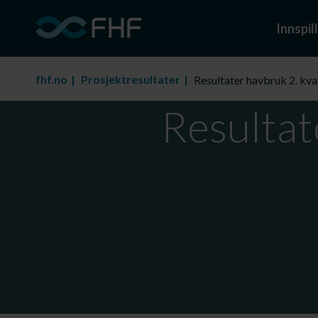
Innspill
fhf.no
Prosjektresultater
Resultater havbruk 2. kva
Resultat