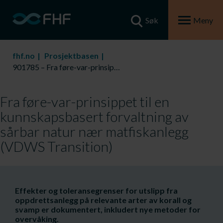
Søk
Meny
fhf.no
Prosjektbasen
901785 – Fra føre-var-prinsippet til en kunnskapsbasert forvaltning av sårbar natur nær matfiskanlegg (VDWS Transition)
Fra føre-var-prinsippet til en
kunnskapsbasert forvaltning av
sårbar natur nær matfiskanlegg
(VDWS Transition)
​Effekter og toleransegrenser for utslipp fra
oppdrettsanlegg på relevante arter av korall og
svamp er dokumentert, inkludert nye metoder for
overvåking.