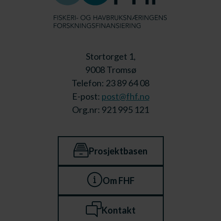
Stortorget 1,
9008 Tromsø
Telefon: 23 89 64 08
E-post:
post@fhf.no
Org.nr: 921 995 121
Prosjektbasen
Om FHF
Kontakt