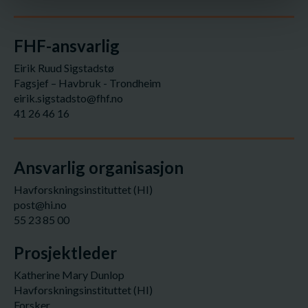
FHF-ansvarlig
Eirik Ruud Sigstadstø
Fagsjef – Havbruk - Trondheim
eirik.sigstadsto@fhf.no
41 26 46 16
Ansvarlig organisasjon
Havforskningsinstituttet (HI)
post@hi.no
55 23 85 00
Prosjektleder
Katherine Mary Dunlop
Havforskningsinstituttet (HI)
Forsker