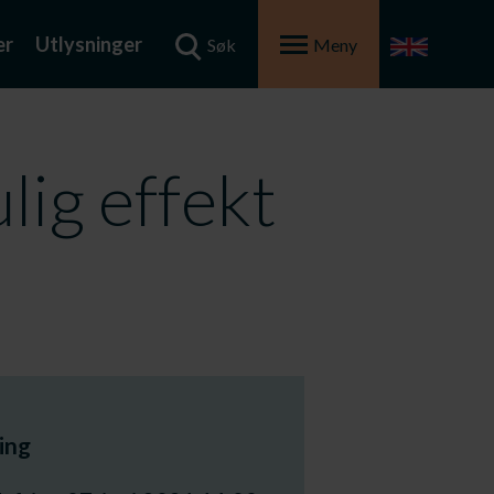
er
Utlysninger
Søk
Meny
lig effekt
ing