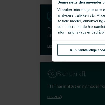
Denne nettsiden anvender c
Vi bruker informasjonskapsler
Ny digital søkna
analysere trafikken vår. Vi 
sosiale medier, annonsering 
dem, eller som de har samle
Fra 1. januar 2025 har vi gått ov
informasjonskapsler ved å br
utlysninger.
LES MER
Kun nødvendige cook
Bærekraft
FHF har innført en ny modell fo
LES MER