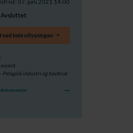
frist: 07. juni 2021 14:00
:
Avsluttet
t ned hele utlysningen
:
 Lovund
– Pelagisk industri og havbruk
tdokumenter
trending_flat