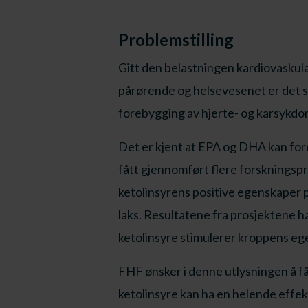
Problemstilling
Gitt den belastningen kardiovaskul
pårørende og helsevesenet er det s
forebygging av hjerte- og karsykd
Det er kjent at EPA og DHA kan fo
fått gjennomført flere forskningspro
ketolinsyrens positive egenskaper
laks. Resultatene fra prosjektene ha
ketolinsyre stimulerer kroppens e
FHF ønsker i denne utlysningen å få
ketolinsyre kan ha en helende effek