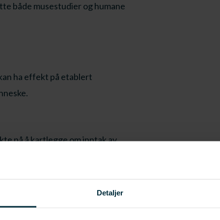
fatte både musestudier og humane
kan ha effekt på etablert
enneske.
te på å kartlegge om inntak av
eroskleose hos mus.
sstudie for å kartlegge om inntak av
erosklerose hos mennesker.
Detaljer