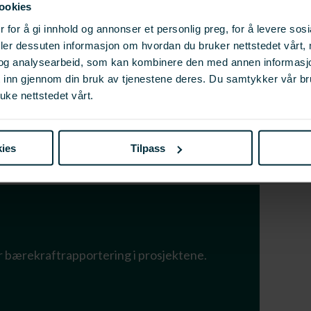
ookies
 for å gi innhold og annonser et personlig preg, for å levere sos
dsportal
deler dessuten informasjon om hvordan du bruker nettstedet vårt,
og analysearbeid, som kan kombinere den med annen informasjon d
t inn gjennom din bruk av tjenestene deres. Du samtykker vår b
er til en digital søknadsportal for søknader på
uke nettstedet vårt.
ies
Tilpass
r bærekraftrapportering i prosjektene.