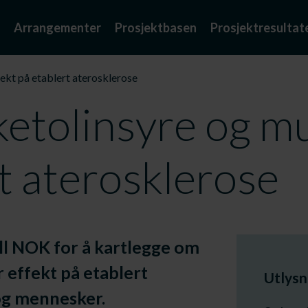
Arrangementer
Prosjektbasen
Prosjektresultat
fekt på etablert aterosklerose
ketolinsyre og mu
t aterosklerose
mill NOK for å kartlegge om
r effekt på etablert
Utlysn
og mennesker.