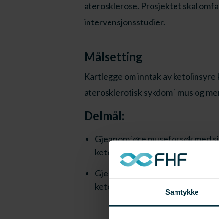
aterosklerose. Prosjektet skal om
intervensjonsstudier.
Målsetting
Kartlegge om inntak av ketolinsyre 
aterosklerotisk sykdom i mus og m
Delmål:
Gjennomføre museforsøk med sik
ketolinsyre påvirker etablert at
Gjennomføre humant intervensjon
ketolinsyre påvirker etablert at
Samtykke