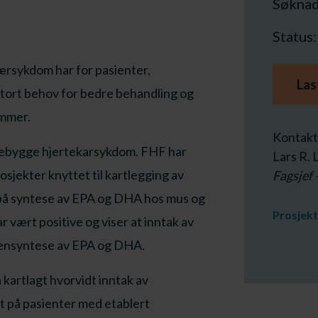
Søknads
Status
ærsykdom har for pasienter,
Las
tort behov for bedre behandling og
ommer.
Kontakt
rebygge hjertekarsykdom. FHF har
Lars R.
sjekter knyttet til kartlegging av
Fagsjef 
 på syntese av EPA og DHA hos mus og
Prosjek
r vært positive og viser at inntak av
gensyntese av EPA og DHA.
 kartlagt hvorvidt inntak av
t på pasienter med etablert