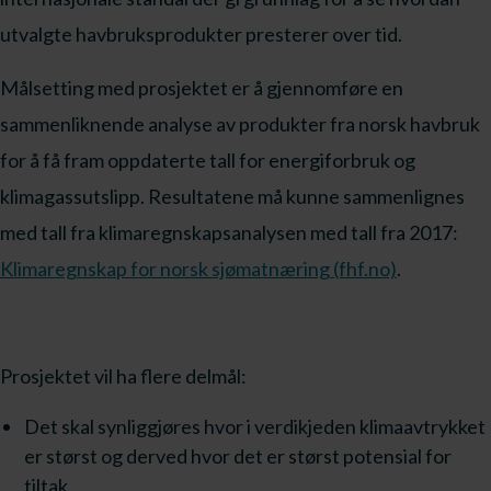
utvalgte havbruksprodukter presterer over tid.
Målsetting med prosjektet er å gjennomføre en
sammenliknende analyse av produkter fra norsk havbruk
for å få fram oppdaterte tall for energiforbruk og
klimagassutslipp. Resultatene må kunne sammenlignes
med tall fra klimaregnskapsanalysen med tall fra 2017:
Klimaregnskap for norsk sjømatnæring (fhf.no)
.
Prosjektet vil ha flere delmål:
Det skal synliggjøres hvor i verdikjeden klimaavtrykket
er størst og derved hvor det er størst potensial for
tiltak.