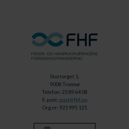
Stortorget 1,
9008 Tromsø
Telefon: 23 89 64 08
E-post:
post@fhf.no
Org.nr: 921 995 121