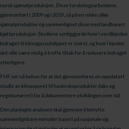
norsk sjømatproduksjon. Disse forskningsarbeidene,
gjennomført i 2009 og i 2019, så på en rekke ulike
sjømatprodukter og sammenlignet disse med landbasert
kjøttproduksjon. Studiene synliggjorde hvor i verdikjeden
bidraget til klimagassutslippet er størst, og hvor i kjeden
det ville være mulig å treffe tiltak for å redusere bidraget
ytterligere.
FHF ser nå behov for at det gjennomføres en oppdatert
studie av klimasporet til havbruksprodukter (laks og
regnbueørret) for å dokumentere utviklingen over tid.
Den planlagte analysen skal gjennom å benytte
sammenlignbare metoder basert på nasjonale og
internasjonale standarder gi grunnlag for å se hvordan