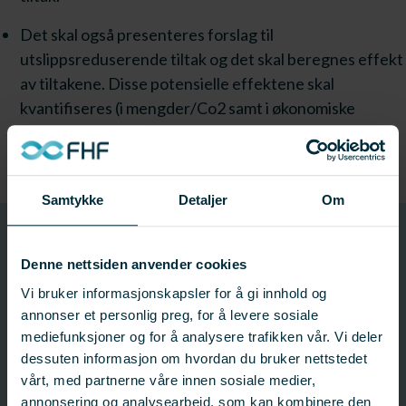
Det skal også presenteres forslag til
utslippsreduserende tiltak og det skal beregnes effekt
av tiltakene. Disse potensielle effektene skal
kvantifiseres (i mengder/Co2 samt i økonomiske
termer).
Samtykke
Detaljer
Om
Utlysning
Denne nettsiden anvender cookies
Søknadsfrist: 01. september 2021 12:00
Vi bruker informasjonskapsler for å gi innhold og
annonser et personlig preg, for å levere sosiale
Status:
Avsluttet
mediefunksjoner og for å analysere trafikken vår. Vi deler
dessuten informasjon om hvordan du bruker nettstedet
vårt, med partnerne våre innen sosiale medier,
Last ned hele utlysningen
annonsering og analysearbeid, som kan kombinere den