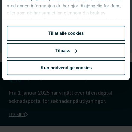
med annen informasjon du har gjort tilgjengelig for dem,
eller som de har samlet inn gjennom din bruk av
Kontakt:
tjenestene deres. Du samtykker vår bruk av nødvendige
Berit Anna Hanssen
informasjonskapsler ved å bruke nettstedet vårt.
Fagsjef FoU
Tillat alle cookies
Tilpass
Kun nødvendige cookies
Ny digital søknadsportal
Fra 1. januar 2025 har vi gått over til en digital
søknadsportal for søknader på utlysninger.
LES MER