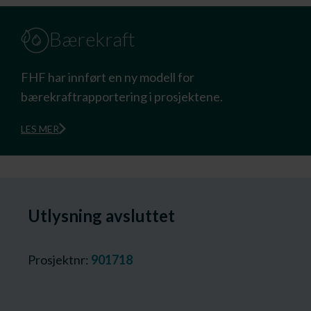
Bærekraft
FHF har innført en ny modell for
bærekraftrapportering i prosjektene.
LES MER
Utlysning avsluttet
Prosjektnr:
901718