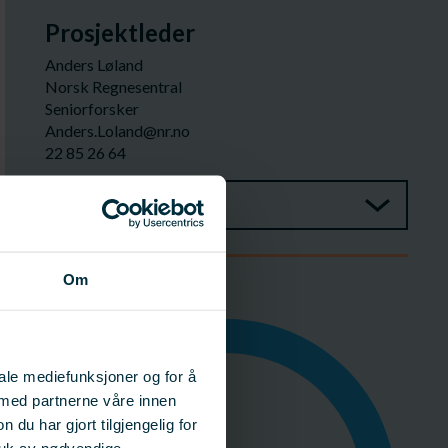
Prosjektleder
Anders Løland
Norsk Regnesentral
Seniorforsker
Anders.Loland@nr.no
22 85 26 64
Prosjektgruppe
Om
Budsjett
iale mediefunksjoner og for å
 med partnerne våre innen
u har gjort tilgjengelig for