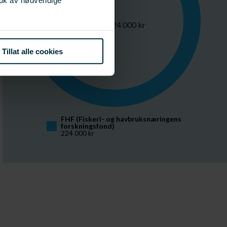
ruk av nødvendige
Totalt 224 000 kr
Tillat alle cookies
FHF (Fiskeri- og havbruksnæringens 
forskningsfond)
224 000 kr