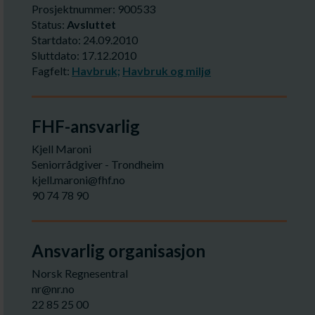
Prosjektnummer: 900533
Status:
Avsluttet
Startdato: 24.09.2010
Sluttdato: 17.12.2010
Fagfelt:
Havbruk;
Havbruk og miljø
FHF-ansvarlig
Kjell Maroni
Seniorrådgiver - Trondheim
kjell.maroni@fhf.no
90 74 78 90
Ansvarlig organisasjon
Norsk Regnesentral
nr@nr.no
22 85 25 00