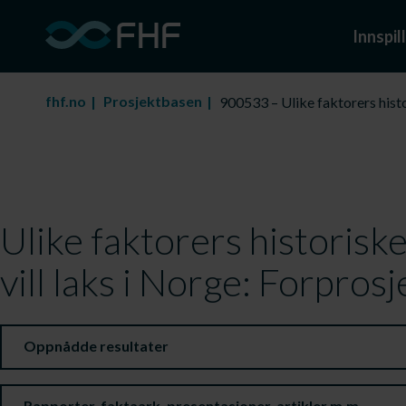
Innspill
fhf.no
Prosjektbasen
900533 – Ulike faktorers histo
Ulike faktorers historisk
vill laks i Norge: Forprosj
Oppnådde resultater
Rapporter, faktaark, presentasjoner, artikler m.m.