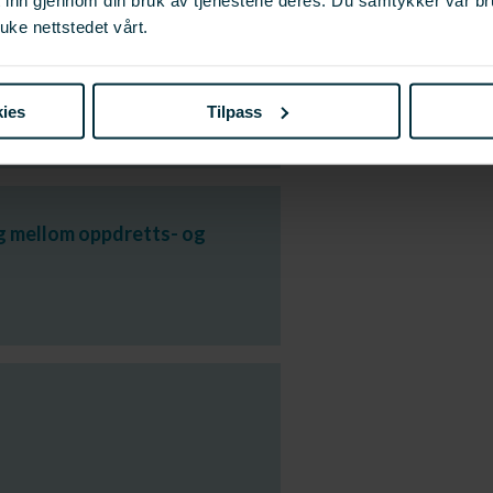
t inn gjennom din bruk av tjenestene deres. Du samtykker vår b
uke nettstedet vårt.
ng mellom oppdretts- og
ies
Tilpass
ng mellom oppdretts- og