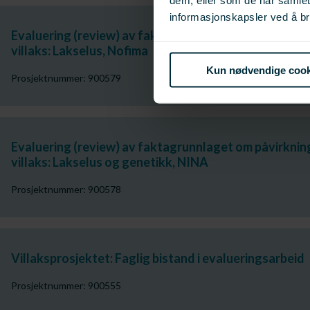
dem, eller som de har samle
informasjonskapsler ved å br
Evaluering (review) av faktagrunnlaget om påvirkni
villaks: Lakselus, Nofima
Kun nødvendige cook
Prosjektnummer: 900579
Evaluering (review) av faktagrunnlaget om påvirkni
villaks: Lakselus og genetikk, NINA
Prosjektnummer: 900578
Villaksprosjektet: Faglig bistand i evalueringsarbeid
Prosjektnummer: 900555