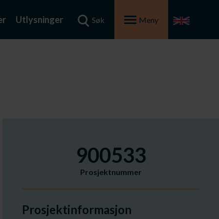
er
Utlysninger
Søk
Meny
900533
Prosjektnummer
Prosjektinformasjon