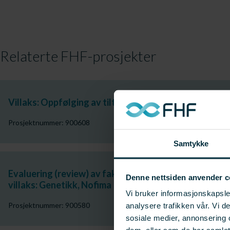
Relaterte FHF-prosjekter
Villaks: Oppfølging av tiltak ved smoltutvandring fr
Prosjektnummer: 900608
Samtykke
Evaluering (review) av faktagrunnlaget om påvirkni
Denne nettsiden anvender c
villaks: Genetikk, Nofima
Vi bruker informasjonskapsler
Prosjektnummer: 900580
analysere trafikken vår. Vi 
sosiale medier, annonsering 