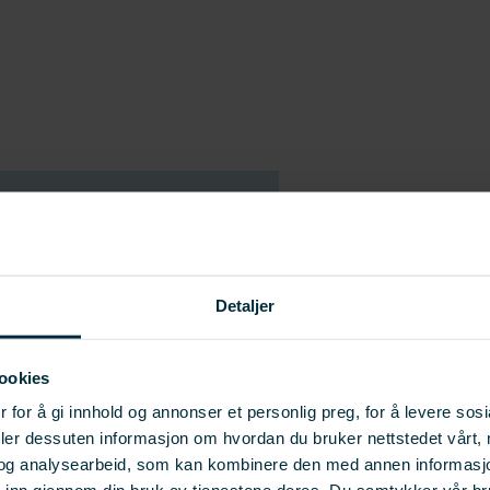
a Vosso
Detaljer
ng mellom oppdretts- og
ookies
 for å gi innhold og annonser et personlig preg, for å levere sos
deler dessuten informasjon om hvordan du bruker nettstedet vårt,
og analysearbeid, som kan kombinere den med annen informasjon d