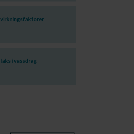
åvirkningsfaktorer
laks i vassdrag