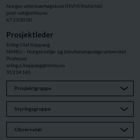
Norges veterinærhøgskole (NVH) (historisk)
post-vet@nmbu.no
67 23 00 00
Prosjektleder
Erling Olaf Koppang
NMBU – Norges miljø- og biovitenskapelige universitet
Professor
erling.o.koppang@nmbu.no
913 24 145
Prosjektgruppe
Styringsgruppe
Observatør