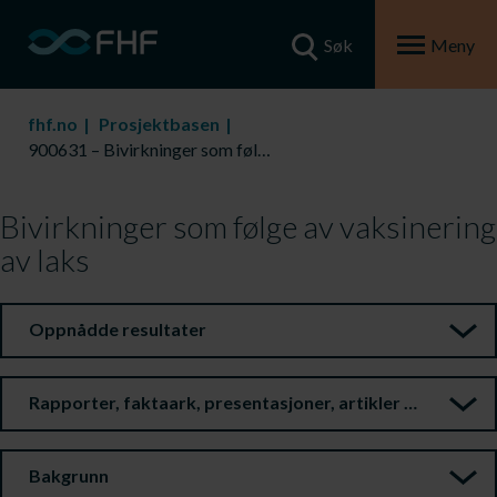
Søk
Meny
fhf.no
Prosjektbasen
900631 – Bivirkninger som følge av vaksinering av laks
Bivirkninger som følge av vaksinering
av laks
Oppnådde resultater
Rapporter, faktaark, presentasjoner, artikler m.m.
Bakgrunn