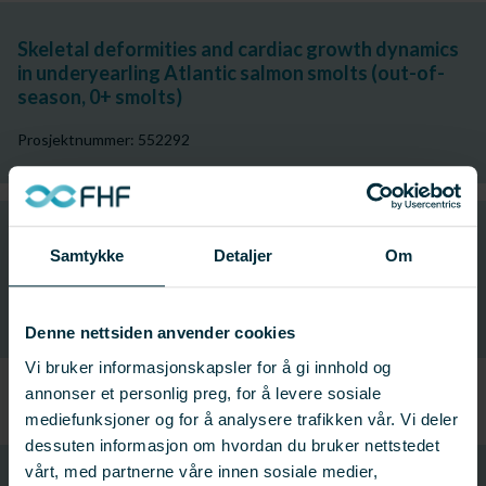
Skeletal deformities and cardiac growth dynamics
in underyearling Atlantic salmon smolts (out-of-
season, 0+ smolts)
Prosjektnummer: 552292
Vaksinasjon kan forårsake misdannelser i
Samtykke
Detaljer
Om
virvelsøylen: Kartlegging av årsakssammenhenger
Prosjektnummer: 552082
Denne nettsiden anvender cookies
Vi bruker informasjonskapsler for å gi innhold og
annonser et personlig preg, for å levere sosiale
mediefunksjoner og for å analysere trafikken vår. Vi deler
dessuten informasjon om hvordan du bruker nettstedet
vårt, med partnerne våre innen sosiale medier,