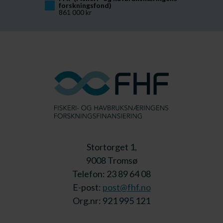
forskningsfond)
861 000 kr
Stortorget 1,
9008 Tromsø
Telefon: 23 89 64 08
E-post:
post@fhf.no
Org.nr: 921 995 121