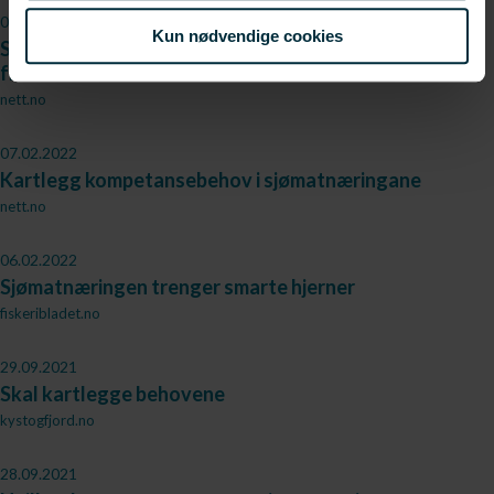
07.02.2022
Kun nødvendige cookies
Sjømatnæringen tar grep for å sikre kompetanse for
fremtiden!
nett.no
07.02.2022
Kartlegg kompetansebehov i sjømatnæringane
nett.no
06.02.2022
Sjømatnæringen trenger smarte hjerner
fiskeribladet.no
29.09.2021
Skal kartlegge behovene
kystogfjord.no
28.09.2021