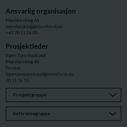
Ansvarlig organisasjon
Møreforsking AS
moreforsking@moreforsk.no
+47 70 11 16 00
Prosjektleder
Bjørn Tore Nystrand
Møreforsking AS
Forsker
bjorn.tore.nystrand@moreforsk.no
70 11 16 10
Prosjektgruppe
Referansegruppe