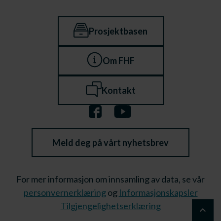
Prosjektbasen
Om FHF
Kontakt
Meld deg på vårt nyhetsbrev
For mer informasjon om innsamling av data, se vår
personvernerklæring
og
Informasjonskapsler
Tilgjengelighetserklæring
keyboard_arrow_up