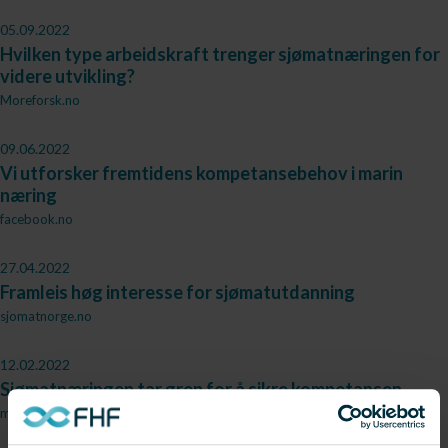
05.09.2022
Hvilken type arbeidskraft trenger sjømatnæringen for
videre utvikling?
Moreforsk.no
09.06.2022
Vi utforsker fremtidens kompetansebehov i marin
næring
facebook.no
27.04.2022
Framleis høg interesse for sjømatutdanning
sjomatnorge.no
12.02.2022
Sjømatnæringen tar grep for å sikre kompetansen
midtnorskdebatt.no