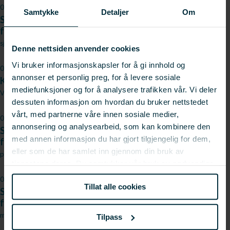
09.02.2022
Samtykke
Detaljer
Om
Sjømatnæringen tar grep for å sikre kompetanse for
fremtiden
sjomatbedriftene.no
Denne nettsiden anvender cookies
Vi bruker informasjonskapsler for å gi innhold og
08.02.2022
annonser et personlig preg, for å levere sosiale
Kompetansegrep for framtida
mediefunksjoner og for å analysere trafikken vår. Vi deler
Vesterålens Avis
dessuten informasjon om hvordan du bruker nettstedet
vårt, med partnerne våre innen sosiale medier,
08.02.2022
annonsering og analysearbeid, som kan kombinere den
Sjømatnæringen tar grep for å sikre kompetanse for
med annen informasjon du har gjort tilgjengelig for dem,
fremtiden!
eller som de har samlet inn gjennom din bruk av
pelagisk.net
tjenestene deres. Du samtykker vår bruk av nødvendige
informasjonskapsler ved å bruke nettstedet vårt.
07.02.2022
Tillat alle cookies
Sjømatnæringen tar grep for å sikre kompetanse for
fremtiden
moreforsk.no
Tilpass