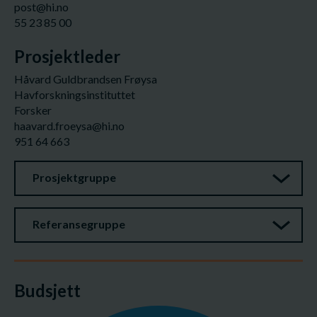
post@hi.no
55 23 85 00
Prosjektleder
Håvard Guldbrandsen Frøysa
Havforskningsinstituttet
Forsker
haavard.froeysa@hi.no
951 64 663
Prosjektgruppe
Referansegruppe
Budsjett