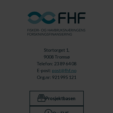
Stortorget 1,
9008 Tromsø
Telefon: 23 89 64 08
E-post:
post@fhf.no
Org.nr: 921 995 121
Prosjektbasen