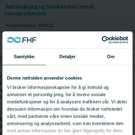
Smittesikring og biosikkerhet i norsk
lakseproduksjon
Prosjektnummer: 901522
Samtykke
Detaljer
Om
Medieomtale
20.11.2023
Denne nettsiden anvender cookies
Nytt samarbeid skal gi mer presis beregning av
Vi bruker informasjonskapsler for å gi innhold og
smitterisiko
annonser et personlig preg, for å levere sosiale
ilaks
mediefunksjoner og for å analysere trafikken vår. Vi deler
dessuten informasjon om hvordan du bruker nettstedet
17.11.2023
vårt, med partnerne våre innen sosiale medier,
Enda mer treffsikre modeller skal bedre dyrevelferd
annonsering og analysearbeid, som kan kombinere den
og redusere smitte
med annen informasjon du har gjort tilgjengelig for dem,
hi.no