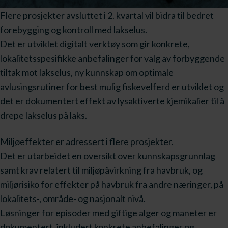
Flere prosjekter avsluttet i 2. kvartal vil bidra til bedret
forebygging og kontroll med lakselus.
Det er utviklet digitalt verktøy som gir konkrete,
lokalitetsspesifikke anbefalinger for valg av forbyggende
tiltak mot lakselus, n
y kunnskap om optimale
avlusingsrutiner for best mulig fiskevelferd er utviklet og
det er d
okumentert effekt av lysaktiverte kjemikalier til å
drepe lakselus på laks.
Miljøeffekter er adressert i flere prosjekter.
Det er utarbeidet en oversikt over kunnskapsgrunnlag
samt krav relatert til miljøpåvirkning fra havbruk, og
miljørisiko for effekter på havbruk fra andre næringer, på
lokalitets-, område- og nasjonalt nivå.
Løsninger for episoder med giftige alger og maneter er
dokumentert, inkludert konkrete anbefalinger og