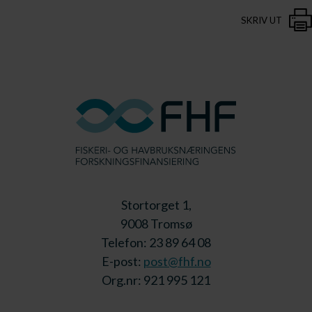
SKRIV UT
Stortorget 1,
9008 Tromsø
Telefon: 23 89 64 08
E-post:
post@fhf.no
Org.nr: 921 995 121