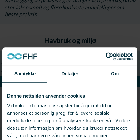
Kartlegging av praksis og erfaringer ved produksjon av
stor laksesmolt og flere konkrete anbefalinger om
beste praksis
Havbruk og miljø
Hvordan forebygge og håndtere episoder
med skadelige alger og maneter
Samtykke
Detaljer
Om
VIS
Denne nettsiden anvender cookies
Dokumentasjon av kunnskap og løsninger for
episoder med giftige alger og maneter, inkludert
Vi bruker informasjonskapsler for å gi innhold og
konkrete anbefalinger og nettbasert verktøy for
annonser et personlig preg, for å levere sosiale
håndtering av situasjoner
mediefunksjoner og for å analysere trafikken vår. Vi deler
dessuten informasjon om hvordan du bruker nettstedet
vårt, med partnerne våre innen sosiale medier,
Utvikling av autonom inspeksjonsløsning for