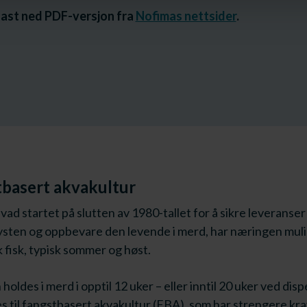
 last ned PDF-versjon fra
Nofimas nettsider
.
tbasert akvakultur
 startet på slutten av 1980-tallet for å sikre leveranser a
ysten og oppbevare den levende i merd, har næringen mulighe
 fisk, typisk sommer og høst.
oldes i merd i opptil 12 uker – eller inntil 20 uker ved di
 til fangstbasert akvakultur (FBA), som har strengere krav 