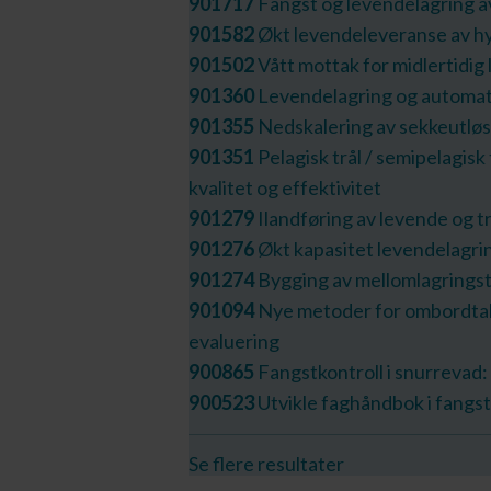
901717
Fangst og levendelagring av
901582
Økt levendeleveranse av hy
901502
Vått mottak for midlertidig 
901360
Levendelagring og automat
901355
Nedskalering av sekkeutløs
901351
Pelagisk trål / semipelagis
kvalitet og effektivitet
901279
Ilandføring av levende og tr
901276
Økt kapasitet levendelagrin
901274
Bygging av mellomlagringst
901094
Nye metoder for ombordtaki
evaluering
900865
Fangstkontroll i snurrevad
900523
Utvikle faghåndbok i fangs
Se flere resultater