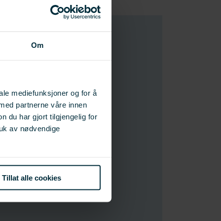
Om
sk og anlegg for fangstbasert
iale mediefunksjoner og for å
direktoratet
.
 med partnerne våre innen
u har gjort tilgjengelig for
erd skal vi behandle levende
ruk av nødvendige
ling og kunnskap om faktorer
Tillat alle cookies
 føring og utforming av