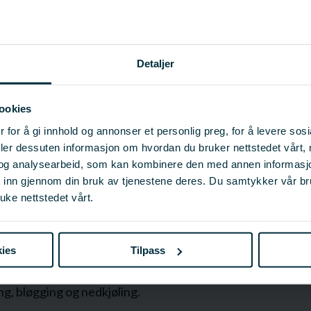
Detaljer
u blant annet informasjon om:
ookies
il fartøy, fangst, restitusjon, mellomlagring av levende fi
 for å gi innhold og annonser et personlig preg, for å levere sos
, dispensasjonsvilkår og informasjon finner du hos
Fiskeri
deler dessuten informasjon om hvordan du bruker nettstedet vårt,
 levendefangst med fokus på skånsomhet.
og analysearbeid, som kan kombinere den med annen informasjon d
 ombordtaking og i tankene om bord. Etter Lov om dyrevelf
t inn gjennom din bruk av tjenestene deres. Du samtykker vår b
 dette også nøkkelen til å lykkes.
uke nettstedet vårt.
ing, levering og akklimatisering i merd. Herunder vektmå
t og fiskevelferd.
ies
Tilpass
levendelagring med kriterier for sortering, vekt og antall,
g, bløgging og nedkjøling.