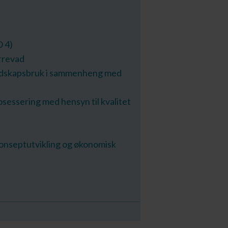
 4)
rrevad
m redskapsbruk i sammenheng med
rosessering med hensyn til kvalitet
konseptutvikling og økonomisk