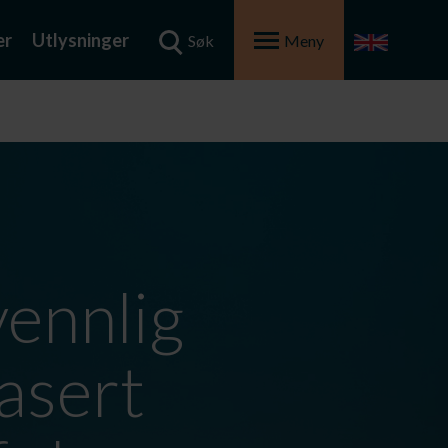
er
Utlysninger
Søk
Meny
ennlig
asert