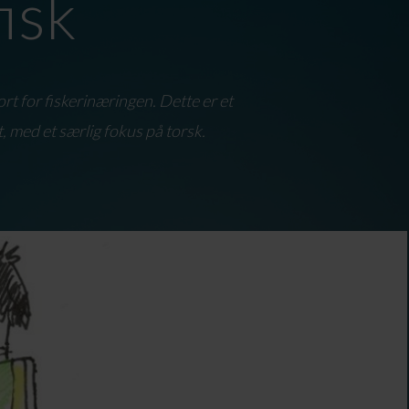
isk
ort for fiskerinæringen. Dette er et
, med et særlig fokus på torsk.