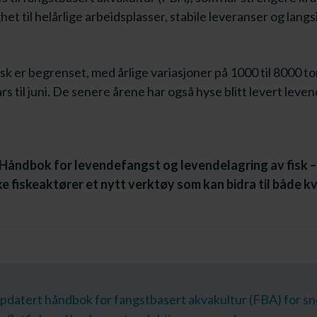
t til helårlige arbeidsplasser, stabile leveranser og langs
k er begrenset, med årlige variasjoner på 1000 til 8000 t
til juni. De senere årene har også hyse blitt levert levende
ndbok for levendefangst og levendelagring av fisk – 
ke fiskeaktører et nytt verktøy som kan bidra til både kv
ppdatert håndbok for fangstbasert akvakultur (FBA) for s