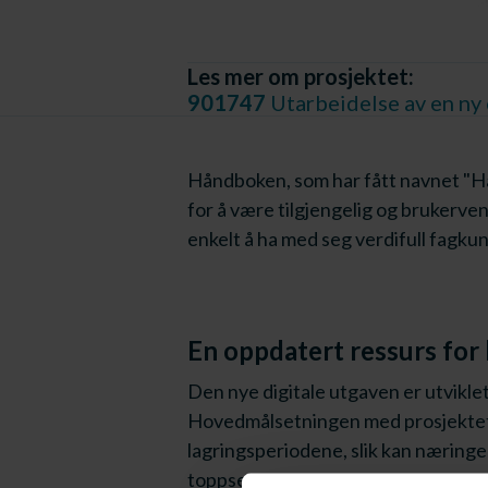
Les mer om prosjektet:
901747
Utarbeidelse av en ny 
Håndboken, som har fått navnet "Hån
for å være tilgjengelig og brukerve
enkelt å ha med seg verdifull fagkun
En oppdatert ressurs for 
Den nye digitale utgaven er utvikle
Hovedmålsetningen med prosjektet h
lagringsperiodene, slik kan næringe
toppsesongene.