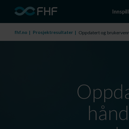
Innspill
fhf.no
Prosjektresultater
Oppdatert og brukervennl
Oppda
hånd