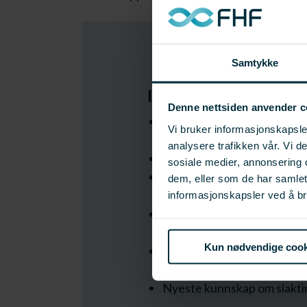
Samtykke
I håndboken finner d
Denne nettsiden anvender c
Regelverk og formelle krav t
Vi bruker informasjonskapsler
akvakultur (FBA). Veiledere
analysere trafikken vår. Vi 
Ulike egnede redskaper til
sosiale medier, annonsering 
Fiskevelferd under fangst,
dem, eller som de har samle
dyr godt, i levendefangst er
informasjonskapsler ved å br
Oppdatert kunnskap om loss
som betyr noe for dødelighe
Kun nødvendige cook
Veiledning om sortering av 
føringstanker.
Nyeste kunnskap om slaktin