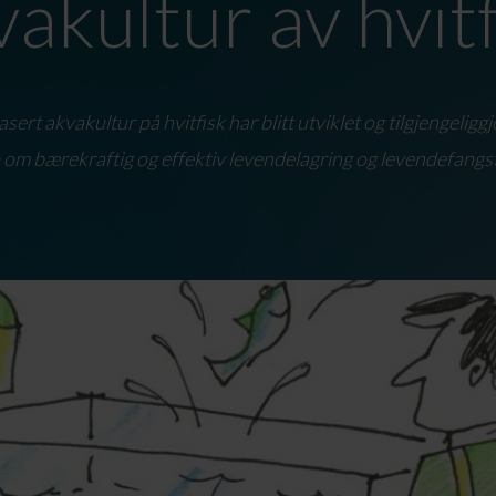
vakultur av hvitf
sert akvakultur på hvitfisk har blitt utviklet og tilgjengeliggj
p om bærekraftig og effektiv levendelagring og levendefangst