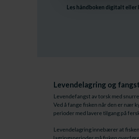
Les håndboken digitalt eller
Levendelagring og fangs
Levendefangst av torsk med snurrevad
Ved å fange fisken når den er nær k
perioder med lavere tilgang på fersk
Levendelagring innebærer at fisken h
lagringsperioder må fisken overføres