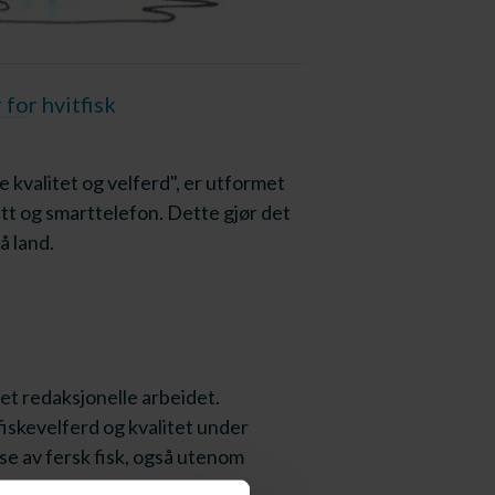
for hvitfisk
kvalitet og velferd", er utformet
ett og smarttelefon. Dette gjør det
å land.
et redaksjonelle arbeidet.
iskevelferd og kvalitet under
se av fersk fisk, også utenom