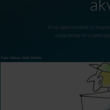
ak
En ny, digital håndbok for fangstba
nyttig verktøy for å støtte op
Foto: Oddvar Dahl, Nofima