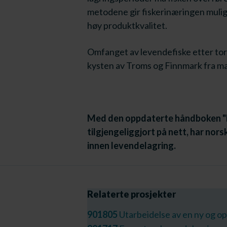
metodene gir fiskerinæringen mulighe
høy produktkvalitet.
Omfanget av levendefiske etter tors
kysten av Troms og Finnmark fra mars 
Med den oppdaterte håndboken "Hå
tilgjengeliggjort på nett, har nors
innen levendelagring.
Relaterte prosjekter
901805
Utarbeidelse av en ny og o