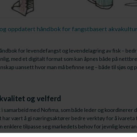
og oppdatert håndbok for fangstbasert akvakultur 
dbok for levendefangst og levendelagring av fisk – bedre 
nnlig, med et digitalt format som kan åpnes både på nettbr
nskap uansett hvor man må befinne seg – både til sjøs og p
kvalitet og velferd
t i samarbeid med Nofima, som både leder og koordinerer d
ar vært å gi næringsaktører bedre verktøy for å ivareta f
n enklere tilpasse seg markedets behov for jevnlig leveran