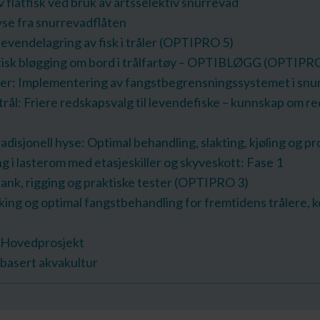
 flatfisk ved bruk av artsselektiv snurrevad
se fra snurrevadflåten
levendelagring av fisk i tråler (OPTIPRO 5)
isk bløgging om bord i trålfartøy – OPTIBLØGG (OPTIPRO
er: Implementering av fangstbegrensningssystemet i snu
k trål: Friere redskapsvalg til levendefiske – kunnskap o
adisjonell hyse: Optimal behandling, slakting, kjøling og p
g i lasterom med etasjeskiller og skyveskott: Fase 1
ank, rigging og praktiske tester (OPTIPRO 3)
ng og optimal fangstbehandling for fremtidens trålere, 
: Hovedprosjekt
tbasert akvakultur