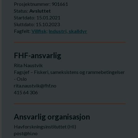
Prosjektnummer: 901661
Status:
Avsluttet
Startdato: 15.01.2021
Sluttdato: 15.10.2023
Fagfelt:
Villfisk;
Industri, skalldyr
FHF-ansvarlig
Rita Naustvik
Fagsjef – Fiskeri, sameksistens og rammebetingelser
- Oslo
rita.naustvik@fhf.no
415 64 306
Ansvarlig organisasjon
Havforskningsinstituttet (HI)
post@hi.no