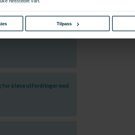
uke nettstedet vårt.
r
ies
Tilpass
g for å løse utfordringer med