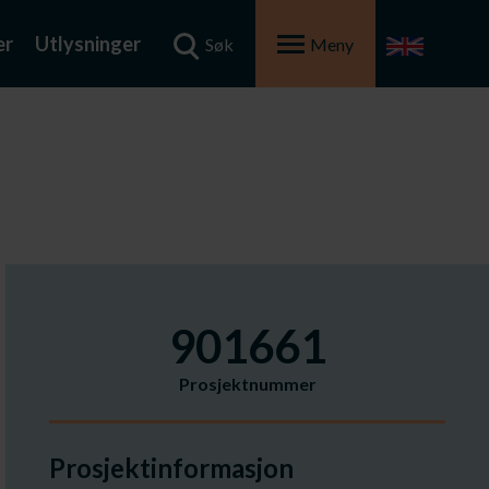
er
Utlysninger
Søk
Meny
901661
Prosjektnummer
Prosjektinformasjon