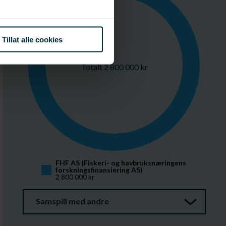
Tillat alle cookies
Totalt 2 800 000 kr
FHF AS (Fiskeri- og havbruksnæringens 
forskningsfinansiering AS)
2 800 000 kr
Samspill med andre