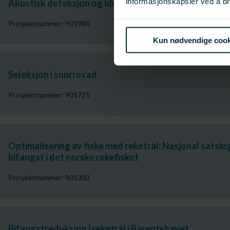
informasjonskapsler ved å br
Akustisk deteksjon og identifikasjon av pelagisk reke
Prosjektnummer: 901980
Kun nødvendige cook
Seleksjon i snurrevad
Prosjektnummer: 901725
Optimalisering av fiske med reketrål: Nasjonal satsin
bifangst i det norske rekefisket
Prosjektnummer: 901303
Bifangstreduksjon i reketrål i Barentshavet