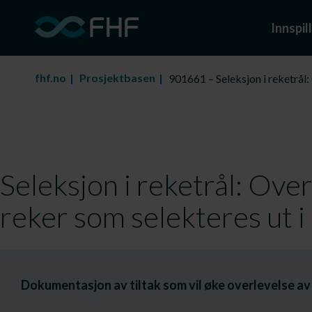
Innspill
fhf.no
Prosjektbasen
901661 – Seleksjon i reketrål:
Seleksjon i reketrål: Over
reker som selekteres ut i
Dokumentasjon av tiltak som vil øke overlevelse av