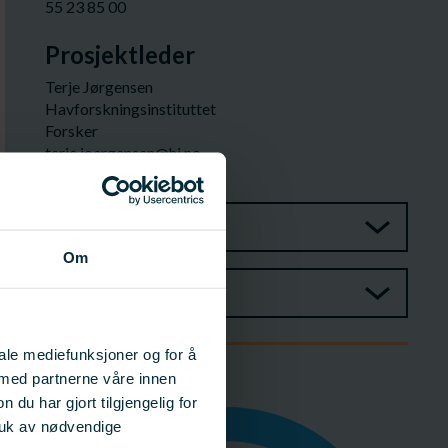
55 23 85 00
Prosjektleder
Terje Jørgensen
Havforskningsinstituttet
Forsker
terje.joergensen@hi.no
55 23 85 54
Prosjektgruppe
Om
Referansegruppe
iale mediefunksjoner og for å
 med partnerne våre innen
Budsjett
u har gjort tilgjengelig for
ruk av nødvendige