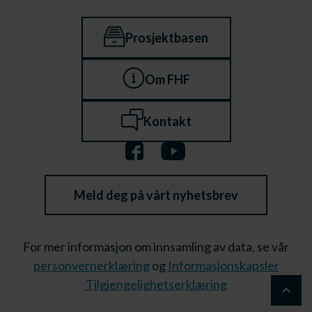
Prosjektbasen
Om FHF
Kontakt
Meld deg på vårt nyhetsbrev
For mer informasjon om innsamling av data, se vår
personvernerklæring
og
Informasjonskapsler
Tilgjengelighetserklæring
keyboard_arrow_up