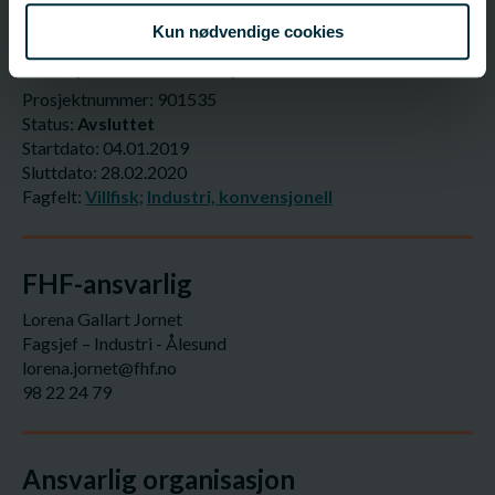
Kun nødvendige cookies
Prosjektinformasjon
Prosjektnummer: 901535
Status:
Avsluttet
Startdato: 04.01.2019
Sluttdato: 28.02.2020
Fagfelt:
Villfisk;
Industri, konvensjonell
FHF-ansvarlig
Lorena Gallart Jornet
Fagsjef – Industri - Ålesund
lorena.jornet@fhf.no
98 22 24 79
Ansvarlig organisasjon