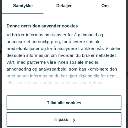
Samtykke
Detaljer
Om
Prosjektnyheter
Denne nettsiden anvender cookies
Vi bruker informasjonskapsler for å gi innhold og
20.04.2020
annonser et personlig preg, for å levere sosiale
Tørrfisk og saltfisk er selve livsnerven på Røst og i
mediefunksjoner og for å analysere trafikken vår. Vi deler
Nordkapp
dessuten informasjon om hvordan du bruker nettstedet
vårt, med partnerne våre innen sosiale medier,
annonsering og analysearbeid, som kan kombinere den
LES FLERE NYHETER
med annen informasjon du har gjort tilgjengelig for dem,
eller som de har samlet inn gjennom din bruk av
tjenestene deres. Du samtykker vår bruk av nødvendige
informasjonskapsler ved å bruke nettstedet vårt.
Tillat alle cookies
901535
Tilpass
Prosjektnummer