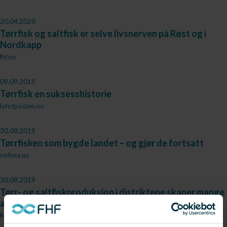
20.04.2020
Tørrfisk og saltfisk er selve livsnerven på Røst og i
Nordkapp
fhf.no
09.09.2019
Tørrfisk en suksesshistorie
lofotposten.no
30.08.2019
Tørrfisken som bygde landet – og gjør de fortsatt
nofima.no
30.08.2019
Tørr- og saltfiskproduksjon i distriktene skaper mange
arbeidsplasser i storbyene
fiskeribladet.no (passord)