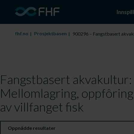
Innspill
fhf.no
Prosjektbasen
900296 – Fangstbasert akvakul
Fangstbasert akvakultur:
Mellomlagring, oppfôring
av villfanget fisk
Oppnådde resultater