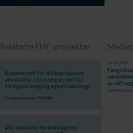
Relaterte FHF-prosjekter
Medieo
14.09.2009
Fangstbas
Kommersielt fôr til fangstbasert
om melloml
akvakultur: Uttesting av tørrfôr,
av villfang
fôringsstrategi og egnet teknologi
politikkavisen
Prosjektnummer: 901349
Økt kapasitet levendelagring i