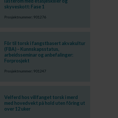
lasterom med etasjeskiller og
skyveskott: Fase 1
Prosjektnummer: 901276
Fôr til torsk i fangstbasert akvakultur
(FBA) – Kunnskapsstatus,
arbeidsseminar og anbefalinger:
Forprosjekt
Prosjektnummer: 901247
Velferd hos villfanget torsk i merd
med hovedvekt på hold uten fôring ut
over 12 uker