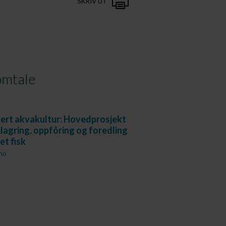
SKRIV UT
mtale
ert akvakultur: Hovedprosjekt
agring, oppfôring og foredling
et fisk
.no