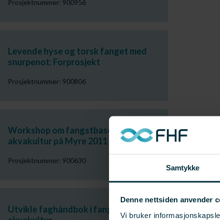
Prosjektnummer: 900956
Levende hyse og torsk fanget med
snurpenot: Forprosjekt
Prosjektnummer: 900806
Workshop om fangstbasert
akvakultur på Myre 2011
Prosjektnummer: 900630
Samtykke
Denne nettsiden anvender c
Utvikle faghåndbok i fangstbasert
Vi bruker informasjonskapsler