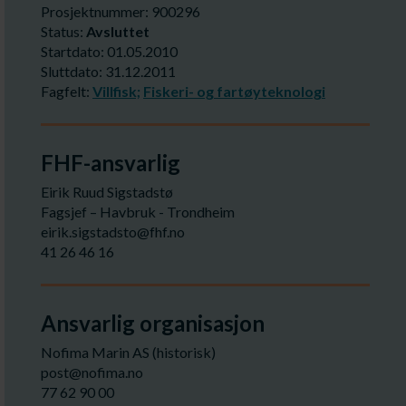
Prosjektnummer: 900296
Status:
Avsluttet
Startdato: 01.05.2010
Sluttdato: 31.12.2011
Fagfelt:
Villfisk;
Fiskeri- og fartøyteknologi
FHF-ansvarlig
Eirik Ruud Sigstadstø
Fagsjef – Havbruk - Trondheim
eirik.sigstadsto@fhf.no
41 26 46 16
Ansvarlig organisasjon
Nofima Marin AS (historisk)
post@nofima.no
77 62 90 00