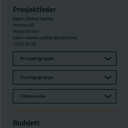
Prosjektleder
Bjørn-Steinar Sæther
Nofima AS
Seniorforsker
bjorn-steinar.saether@nofima.no
77 62 92 28
Prosjektgruppe
Styringsgruppe
Observatør
Budsjett