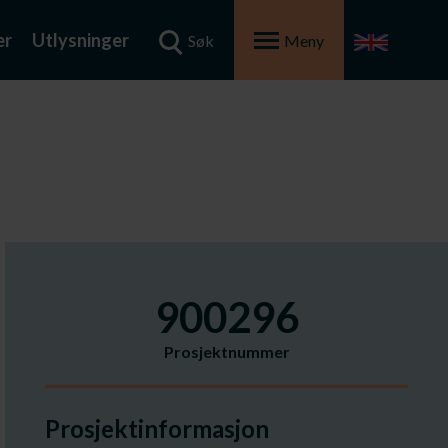
er
Utlysninger
Søk
Meny
900296
Prosjektnummer
Prosjektinformasjon