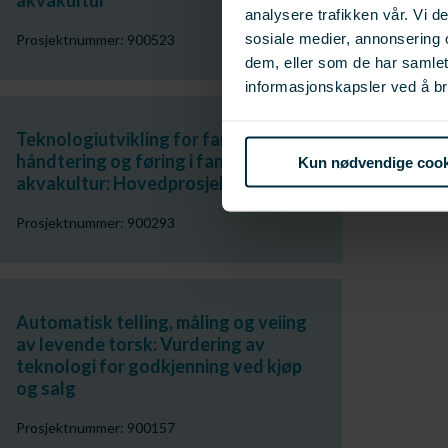
akvakultur
analysere trafikken vår. Vi 
sosiale medier, annonsering 
Prosjektnummer: 900523
dem, eller som de har samle
informasjonskapsler ved å br
Teknologiutvikling for fangst,
håndtering og føring i fangstbasert
Kun nødvendige cook
akvakultur: Hovedprosjekt
Prosjektnummer: 900293
Automatisk telling, måling og veiing
av levende torsk: Vurdering av
teknologi for godkjenning ved kjøp
og salg
Prosjektnummer: 900157