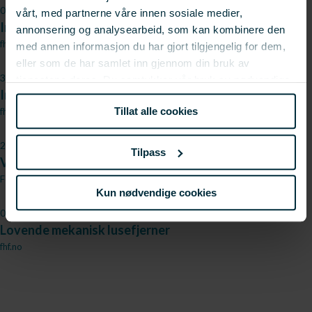
05.09.2011
vårt, med partnerne våre innen sosiale medier,
Innovasjonspris til FHF-støttet prosjekt
annonsering og analysearbeid, som kan kombinere den
fhf.no
med annen informasjon du har gjort tilgjengelig for dem,
eller som de har samlet inn gjennom din bruk av
31.08.2011
tjenestene deres. Du samtykker vår bruk av nødvendige
Innovasjonspris til FHF-støttet prosjekt
informasjonskapsler ved å bruke nettstedet vårt.
Tillat alle cookies
fhf.no
27.07.2010
Tilpass
Vil spyle lusen av laksen
Forskningsnytt fra FHF
Kun nødvendige cookies
03.06.2010
Lovende mekanisk lusefjerner
fhf.no