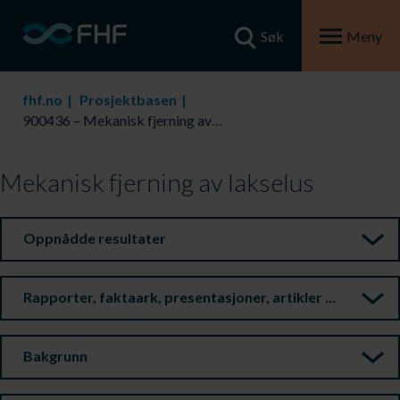
Søk
Meny
fhf.no
Prosjektbasen
900436 – Mekanisk fjerning av lakselus
Mekanisk fjerning av lakselus
Oppnådde resultater
Rapporter, faktaark, presentasjoner, artikler m.m.
Bakgrunn