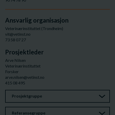
Ansvarlig organisasjon
Veterinærinstituttet (Trondheim)
vit@vetinst.no
73 58 07 27
Prosjektleder
Arve Nilsen
Veterinærinstituttet
Forsker
arve.nilsen@vetinst.no
415 08 495
Prosjektgruppe
Referansegruppe