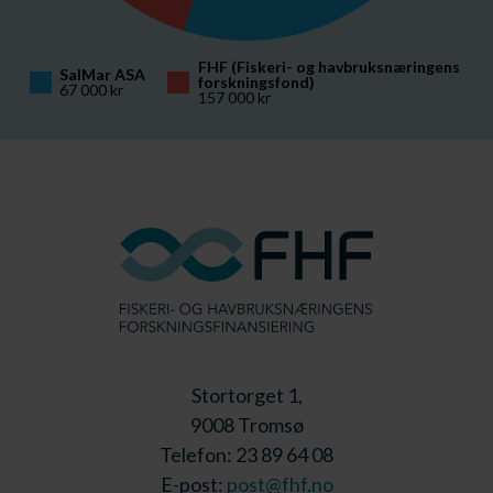
FHF (Fiskeri- og havbruksnæringens 
SalMar ASA
forskningsfond)
67 000 kr
157 000 kr
Stortorget 1,
9008 Tromsø
Telefon: 23 89 64 08
E-post:
post@fhf.no