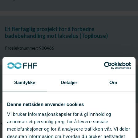
Et flerfaglig prosjekt for å forbedre
badebehandling mot lakselus (Topilouse)
Prosjektnummer: 900466
Prosjektkoordinator for lakselusforskning
Samtykke
Detaljer
Om
Prosjektnummer: 900329
Denne nettsiden anvender cookies
Vi bruker informasjonskapsler for å gi innhold og
annonser et personlig preg, for å levere sosiale
Medieomtale
mediefunksjoner og for å analysere trafikken vår. Vi deler
dessuten informasjon om hvordan du bruker nettstedet