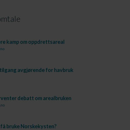
mtale
ere kamp om oppdrettsareal
.no
tilgang avgjørende for havbruk
rventer debatt om arealbruken
.no
 få bruke Norskekysten?