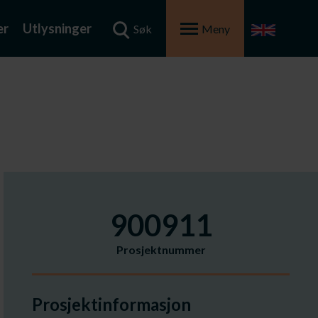
er
Utlysninger
Søk
Meny
900911
Prosjektnummer
Prosjektinformasjon