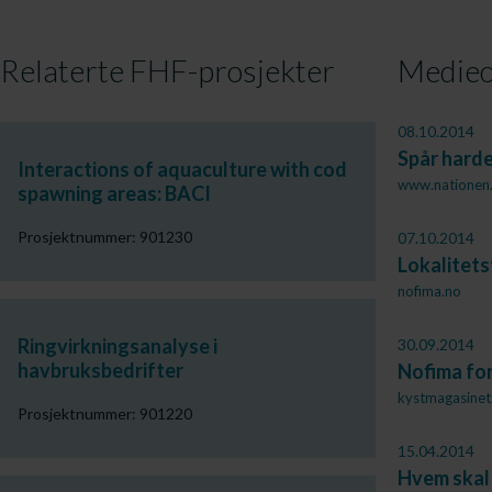
Relaterte FHF-prosjekter
Medieo
08.10.2014
Spår hard
Interactions of aquaculture with cod
www.nationen
spawning areas: BACI
Prosjektnummer: 901230
07.10.2014
Lokalitets
nofima.no
Ringvirkningsanalyse i
30.09.2014
havbruksbedrifter
Nofima fo
kystmagasinet
Prosjektnummer: 901220
15.04.2014
Hvem skal