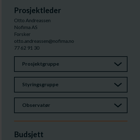
Prosjektleder
Otto Andreassen
Nofima AS
Forsker
otto.andreassen@nofima.no
77 62 91 30
Prosjektgruppe
Styringsgruppe
Observatør
Budsjett