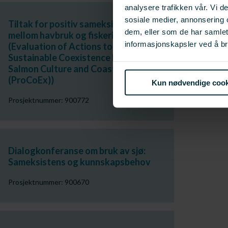
analysere trafikken vår. Vi 
sosiale medier, annonsering 
Tiltak for positiv sameksistens
dem, eller som de har samle
mellom havbruk og fiskeri: ProCoEx
informasjonskapsler ved å br
(Evaluation of Actions to Promote
Sustainable Coexistence between
Salmon Culture and Coastal Fisheries
(ProCoEx))
Kun nødvendige cook
Prosjektnummer: 900772
Dialogkonferanse om bruk av sjø:
Sameksistens og kunnskapsbehov
Prosjektnummer: 900670