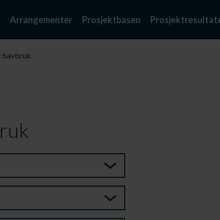
Arrangementer
Prosjektbasen
Prosjektresultat
r havbruk
bruk