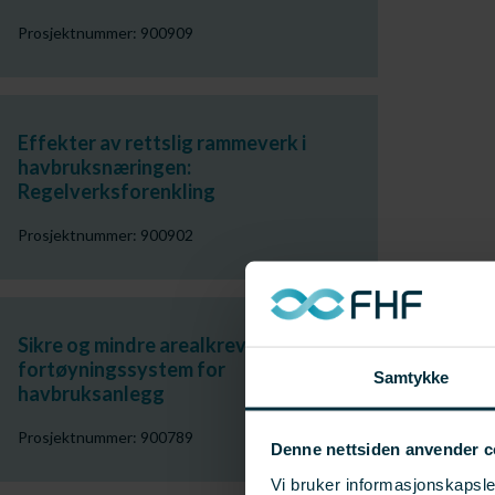
Prosjektnummer: 900909
Effekter av rettslig rammeverk i
havbruksnæringen:
Regelverksforenkling
Prosjektnummer: 900902
Sikre og mindre arealkrevende
fortøyningssystem for
Samtykke
havbruksanlegg
Prosjektnummer: 900789
Denne nettsiden anvender c
Vi bruker informasjonskapsler