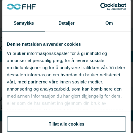
Industri, konvensjonell
Samtykke
Detaljer
Om
Dokumentasjon og kunnskap om muggsopp
Denne nettsiden anvender cookies
og lukt i ulike faser av tørrfiskproduksjon
Vi bruker informasjonskapsler for å gi innhold og
VIS
annonser et personlig preg, for å levere sosiale
mediefunksjoner og for å analysere trafikken vår. Vi deler
Ny kunnskap om muggsopp på tørrfisk samt forslag til
dessuten informasjon om hvordan du bruker nettstedet
tiltak for å unngå vekst av muggsopp
vårt, med partnerne våre innen sosiale medier,
annonsering og analysearbeid, som kan kombinere den
med annen informasjon du har gjort tilgjengelig for dem,
Alternative anvendelser av avskjær fra
eller som de har samlet inn gjennom din bruk av
tørrfiskproduksjon (UTHENGT)
tjenestene deres. Du samtykker vår bruk av nødvendige
VIS
informasjonskapsler ved å bruke nettstedet vårt.
Tillat alle cookies
Det er dokumentert potensiale for å øke utnyttelse og