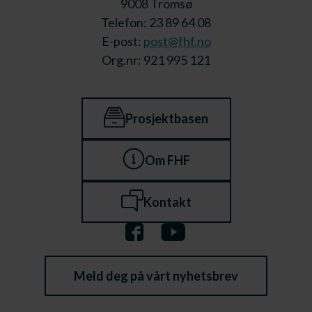
9008 Tromsø
Telefon: 23 89 64 08
E-post:
post@fhf.no
Org.nr: 921 995 121
Prosjektbasen
Om FHF
Kontakt
Meld deg på vårt nyhetsbrev