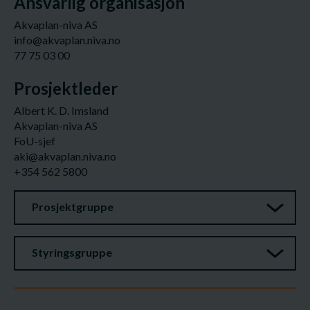
Ansvarlig organisasjon
Akvaplan-niva AS
info@akvaplan.niva.no
77 75 03 00
Prosjektleder
Albert K. D. Imsland
Akvaplan-niva AS
FoU-sjef
aki@akvaplan.niva.no
+354 562 5800
Prosjektgruppe
Styringsgruppe