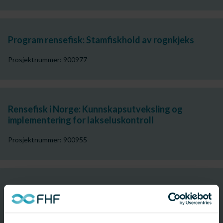
Program rensefisk: Stamfiskhold av rognkjeks
Prosjektnummer: 900977
Rensefisk i Norge: Kunnskapsutveksling og
implementering for lakseluskontroll
Prosjektnummer: 900955
Rensefiskmøte 2013
Prosjektnummer: 900873