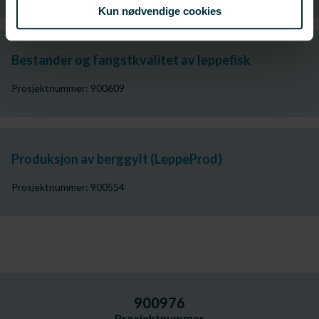
Kun nødvendige cookies
Bestander og fangstkvalitet av leppefisk
Prosjektnummer: 900609
Produksjon av berggylt (LeppeProd)
Prosjektnummer: 900554
900976
Prosjektnummer