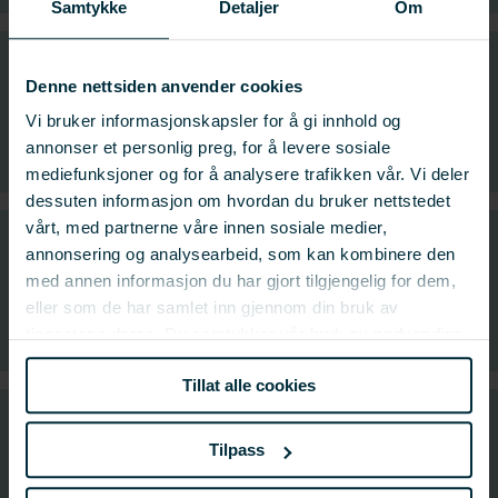
Samtykke
Detaljer
Om
Utvikle kunnskap om hvordan en best får
Denne nettsiden anvender cookies
rensefisken til å overleve vinteren i laksemerdene
Vi bruker informasjonskapsler for å gi innhold og
Prosjektnummer: 900831
annonser et personlig preg, for å levere sosiale
mediefunksjoner og for å analysere trafikken vår. Vi deler
dessuten informasjon om hvordan du bruker nettstedet
vårt, med partnerne våre innen sosiale medier,
annonsering og analysearbeid, som kan kombinere den
Helhetlig konsept for sortering og logistikk av
rognkjeksyngel
med annen informasjon du har gjort tilgjengelig for dem,
eller som de har samlet inn gjennom din bruk av
Prosjektnummer: 900829
tjenestene deres. Du samtykker vår bruk av nødvendige
informasjonskapsler ved å bruke nettstedet vårt.
Tillat alle cookies
Rensefisk: Tapsårsaker og forbyggende tiltak
Tilpass
Prosjektnummer: 900818