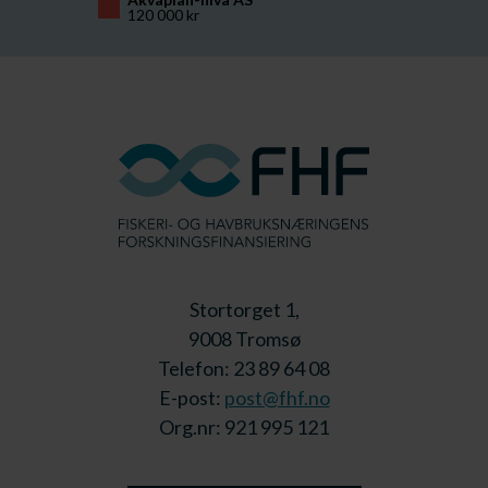
120 000 kr
Stortorget 1,
9008 Tromsø
Telefon: 23 89 64 08
E-post:
post@fhf.no
Org.nr: 921 995 121