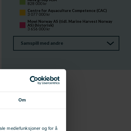
828 000 kr
Centre for Aquaculture Competence (CAC)
3 077 000 kr
Mowi Norway AS (tidl. Marine Harvest Norway 
AS) (historisk)
3 656 000 kr
Samspill med andre
Om
iale mediefunksjoner og for å