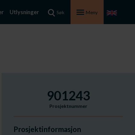
er
Utlysninger
Søk
Meny
901243
Prosjektnummer
Prosjektinformasjon