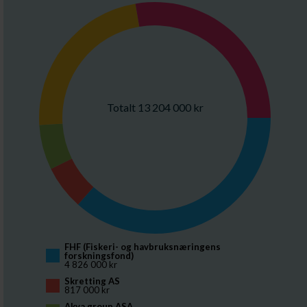
Totalt 13 204 000 kr
FHF (Fiskeri- og havbruksnæringens 
forskningsfond)
4 826 000 kr
Skretting AS
817 000 kr
Akva group ASA