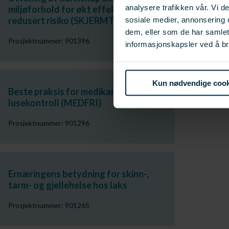
analysere trafikken vår. Vi 
miljøforhold for økt effekt og
redusert risiko (SKJERMTEK)
sosiale medier, annonsering 
dem, eller som de har samle
Prosjektnummer: 901396
informasjonskapsler ved å br
Kun nødvendige cook
Beste praksis for medikamentfri
lusekontroll (MEDFRI)
Prosjektnummer: 901296
Ernæringens betydning for skinn-,
tarm- og gjellehelse hos laks
Prosjektnummer: 901265