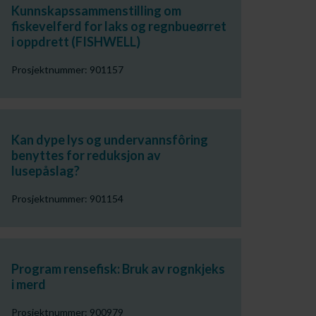
Kunnskapssammenstilling om
fiskevelferd for laks og regnbueørret
i oppdrett (FISHWELL)
Prosjektnummer: 901157
Kan dype lys og undervannsfôring
benyttes for reduksjon av
lusepåslag?
Prosjektnummer: 901154
Program rensefisk: Bruk av rognkjeks
i merd
Prosjektnummer: 900979