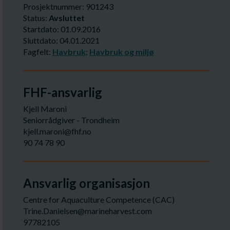
Prosjektnummer: 901243
Status:
Avsluttet
Startdato: 01.09.2016
Sluttdato: 04.01.2021
Fagfelt:
Havbruk;
Havbruk og miljø
FHF-ansvarlig
Kjell Maroni
Seniorrådgiver - Trondheim
kjell.maroni@fhf.no
90 74 78 90
Ansvarlig organisasjon
Centre for Aquaculture Competence (CAC)
Trine.Danielsen@marineharvest.com
97782105