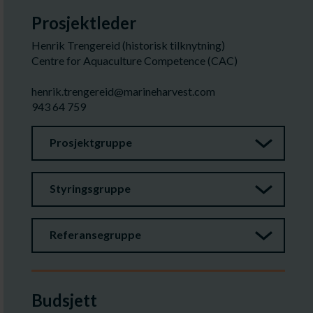
Prosjektleder
Henrik Trengereid (historisk tilknytning)
Centre for Aquaculture Competence (CAC)
henrik.trengereid@marineharvest.com
943 64 759
Prosjektgruppe
Styringsgruppe
Referansegruppe
Budsjett