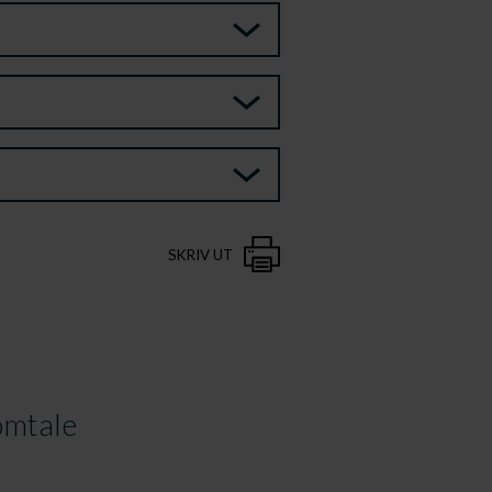
SKRIV UT
mtale