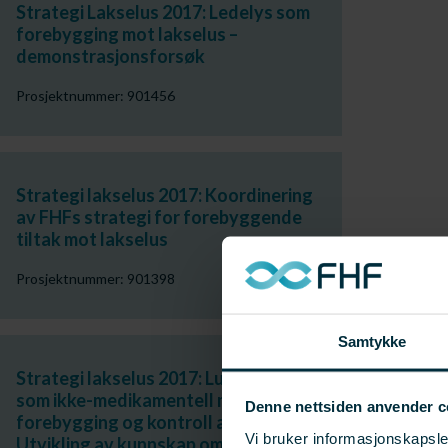
Strategi Lakselus 2017: Ledelys som
forebygging mot lakselus –
demonstrasjonsforsøk
Prosjektnummer: 901456
Strategi lakselus 2017: Koordinering
av FHFs strategi for forebyggende
tiltak mot lakselus
Prosjektnummer: 901398
Samtykke
Strategi lakselus 2017: Luseskjørt
som ikke-medikamentell metode for
Denne nettsiden anvender c
forebygging og kontroll av lakselus –
Vi bruker informasjonskapsler
Utvikling av kunnskap om