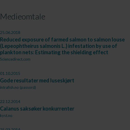
Medieomtale
25.06.2018
Reduced exposure of farmed salmon to salmon louse
(Lepeophtheirus salmonis L.) infestation by use of
plankton nets: Estimating the shielding effect
Sciencedirect.com
01.10.2015
Gode resultater med luseskjørt
intrafish.no (passord)
22.12.2014
Calanus saksøker konkurrenter
kyst.no
25.03.2014