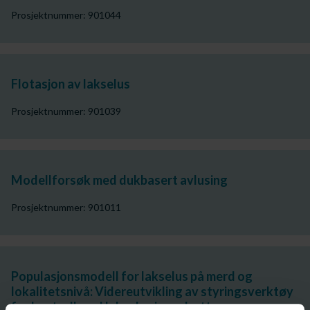
Prosjektnummer: 901044
Flotasjon av lakselus
Prosjektnummer: 901039
Modellforsøk med dukbasert avlusing
Prosjektnummer: 901011
Populasjonsmodell for lakselus på merd og
lokalitetsnivå: Videreutvikling av styringsverktøy
for kontroll med lakselus i oppdrett