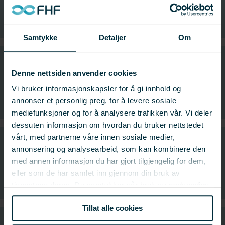
Prosjektnummer: 900970
Samtykke
Detaljer
Om
Validering av reproduksjonsmodell for lakselus /
Denne nettsiden anvender cookies
Validating the sea lice reproduction model
Vi bruker informasjonskapsler for å gi innhold og
Prosjektnummer: 900901
annonser et personlig preg, for å levere sosiale
mediefunksjoner og for å analysere trafikken vår. Vi deler
dessuten informasjon om hvordan du bruker nettstedet
vårt, med partnerne våre innen sosiale medier,
Snorkelmerd: Produksjonseffektivitet, adferd og
annonsering og analysearbeid, som kan kombinere den
velferd
med annen informasjon du har gjort tilgjengelig for dem,
eller som de har samlet inn gjennom din bruk av
Prosjektnummer: 900884
tjenestene deres. Du samtykker vår bruk av nødvendige
informasjonskapsler ved å bruke nettstedet vårt.
Tillat alle cookies