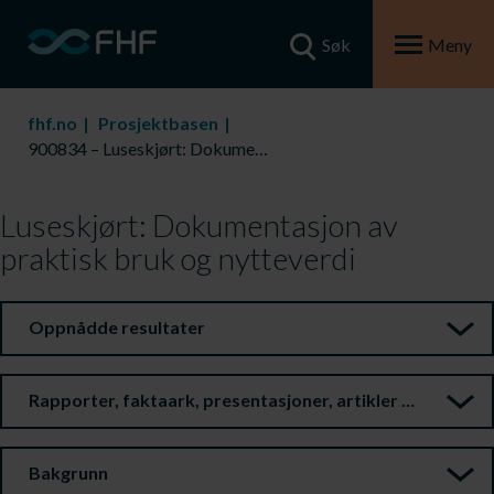
Søk
Meny
fhf.no
Prosjektbasen
900834 – Luseskjørt: Dokumentasjon av praktisk bruk og nytteverdi
Luseskjørt: Dokumentasjon av
praktisk bruk og nytteverdi
Oppnådde resultater
Rapporter, faktaark, presentasjoner, artikler m.m.
Bakgrunn