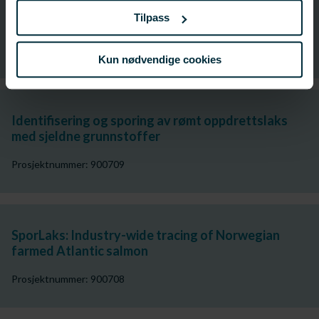
Permanent skjørt for redusering av luspåslag på
Tilpass
laks
Prosjektnummer: 900711
Kun nødvendige cookies
Identifisering og sporing av rømt oppdrettslaks
med sjeldne grunnstoffer
Prosjektnummer: 900709
SporLaks: Industry-wide tracing of Norwegian
farmed Atlantic salmon
Prosjektnummer: 900708