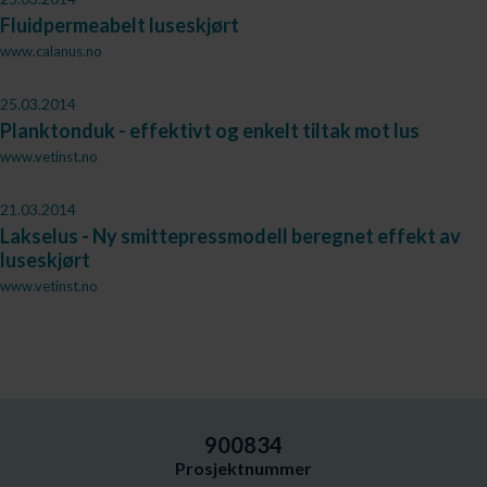
Fluidpermeabelt luseskjørt
www.calanus.no
25.03.2014
Planktonduk - effektivt og enkelt tiltak mot lus
www.vetinst.no
21.03.2014
Lakselus - Ny smittepressmodell beregnet effekt av
luseskjørt
www.vetinst.no
900834
Prosjektnummer