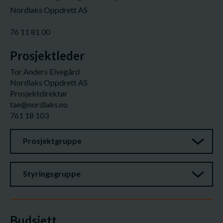
Nordlaks Oppdrett AS
76 11 81 00
Prosjektleder
Tor Anders Elvegård
Nordlaks Oppdrett AS
Prosjektdirektør
tae@nordlaks.no
761 18 103
Prosjektgruppe
Styringsgruppe
Budsjett