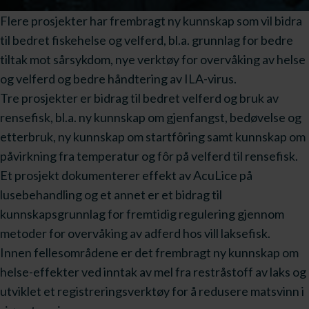
Flere prosjekter har frembragt ny kunnskap som vil bidra
til bedret fiskehelse og velferd, bl.a. grunnlag for bedre
tiltak mot sårsykdom, nye verktøy for overvåking av helse
og velferd og bedre håndtering av ILA-virus.
Tre prosjekter er bidrag til bedret velferd og bruk av
rensefisk, bl.a. ny kunnskap om gjenfangst, bedøvelse og
etterbruk, ny kunnskap om startfôring samt kunnskap om
påvirkning fra temperatur og fôr på velferd til rensefisk.
Et prosjekt dokumenterer effekt av AcuLice på
lusebehandling og et annet er et bidrag til
kunnskapsgrunnlag for fremtidig regulering gjennom
metoder for overvåking av adferd hos vill laksefisk.
Innen fellesområdene er det frembragt ny kunnskap om
helse-effekter ved inntak av mel fra restråstoff av laks og
utviklet et registreringsverktøy for å redusere matsvinn i