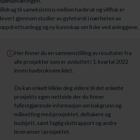
sjømatnæringen.
Bidrag til sameksistens mellom havbruk og villfisk er
levert gjennom studier av gytetorsk i nærheten av
oppdrettsanlegg og ny kunnskap om fiske ved anleggene.
Her finner du en sammenstilling av resultater fra
alle prosjekter som er avsluttet i 1. kvartal 2022
innen havbruksområdet.
Du kan enkelt klikke deg videre til det enkelte
prosjekts egen nettside der du finner
fyllestgjørende informasjon om bakgrunn og
målsetting med prosjektet, deltakere og
budsjett, samt faglig sluttrapport og andre
leveranser i prosjektet.