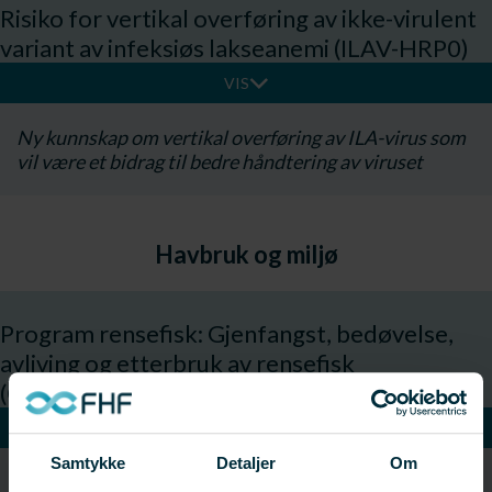
Risiko for vertikal overføring av ikke-virulent
variant av infeksiøs lakseanemi (ILAV-HRP0)
VIS
Ny kunnskap om vertikal overføring av ILA-virus som
vil være et bidrag til bedre håndtering av viruset
Havbruk og miljø
Program rensefisk: Gjenfangst, bedøvelse,
avliving og etterbruk av rensefisk
(CLEANCATCH)
VIS
Samtykke
Detaljer
Om
Ny kunnskap om gjenfangst, bedøvelse og etterbruk