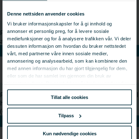
av rensefisk som vil bidra til bedret velferd og
bærekraft i bruken av rensefisk
Denne nettsiden anvender cookies
Vi bruker informasjonskapsler for å gi innhold og
Program rensefisk: Optimalisert startfôring
annonser et personlig preg, for å levere sosiale
mediefunksjoner og for å analysere trafikken vår. Vi deler
av rensefisk (STARTRENS)
dessuten informasjon om hvordan du bruker nettstedet
VIS
vårt, med partnerne våre innen sosiale medier,
annonsering og analysearbeid, som kan kombinere den
​Ny kunnskap om startfôring som vil bidra til bedret
med annen informasjon du har gjort tilgjengelig for dem,
velferd og ytelse ved bruk av rensefisk
eller som de har samlet inn gjennom din bruk av
tjenestene deres. Du samtykker vår bruk av nødvendige
informasjonskapsler ved å bruke nettstedet vårt.
Program rensefisk: Miljø og fôring for optimal
Tillat alle cookies
helse og overlevelse av rensefisk i merd
(OptiRens)
Tilpass
VIS
Kun nødvendige cookies
Kunnskap om påvirkning fra temperatur og fôr på