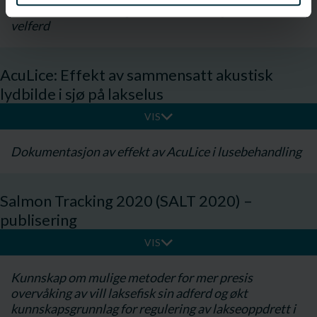
velferd til rensefisk og dermed et bidrag til bedret
velferd
AcuLice: Effekt av sammensatt akustisk
lydbilde i sjø på lakselus
VIS
Dokumentasjon av effekt av AcuLice i lusebehandling​
Salmon Tracking 2020 (SALT 2020) –
publisering
VIS
Kunnskap om mulige metoder for mer presis
overvåking av vill laksefisk sin adferd og økt
kunnskapsgrunnlag for regulering av lakseoppdrett i