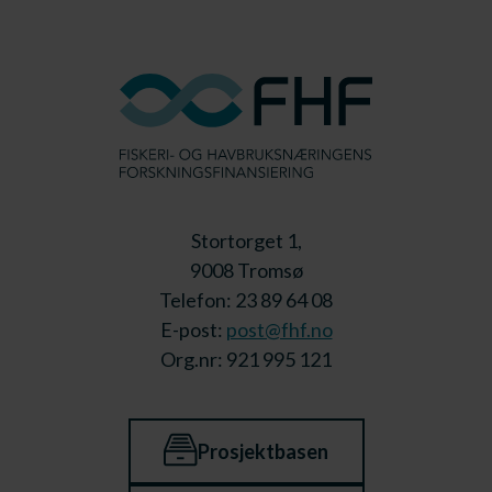
Stortorget 1,
9008 Tromsø
Telefon: 23 89 64 08
E-post:
post@fhf.no
Org.nr: 921 995 121
Prosjektbasen