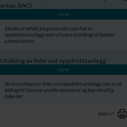
areas: BACI
VIS
​Studie av effekt på gytetorsk i nærhet av
oppdrettsannlegg som vil være et bidrag til bedret
sameksistens
Utvikling av fiske ved oppdrettsanlegg
VIS
Ny kunnskap om fiske ved oppdrettsannlegg som er et
bidrag til å kunne utvikle lønnsomt og bærekraftig
fiske der
SKRIV UT